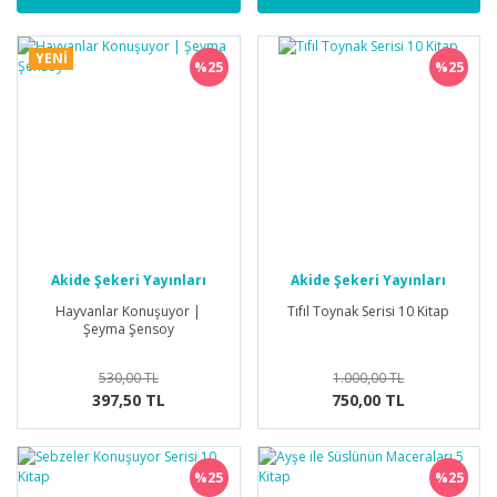
Selçuklu Tarihi
Öykü/Hikaye
YENİ
Tarihi Roman
%25
%25
Piyes
Roman
Röportaj
Seyahatname
Şiir
Akide Şekeri Yayınları
Akide Şekeri Yayınları
Hayvanlar Konuşuyor |
Tıfıl Toynak Serisi 10 Kitap
Tarihi Roman
Şeyma Şensoy
530,00 TL
1.000,00 TL
397,50 TL
750,00 TL
%25
%25