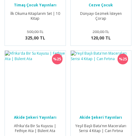
Timaş Çocuk Yayınları
Cezve Çocuk
İlk Okuma Kitaplarım Set | 10
Dünyayı Gezmek İsteyen
Kitap
Çorap
500,00 TL
200,00 TL
325,00 TL
120,00 TL
%25
%25
Akide Şekeri Yayınları
Akide Şekeri Yayınları
Afrika'da Bir Su Kuyusu |
Yeşil Başlı Bata'nın Maceraları
Fethiye Ata | Bülent Ata
Serisi 4 Kitap | Can Fırtına