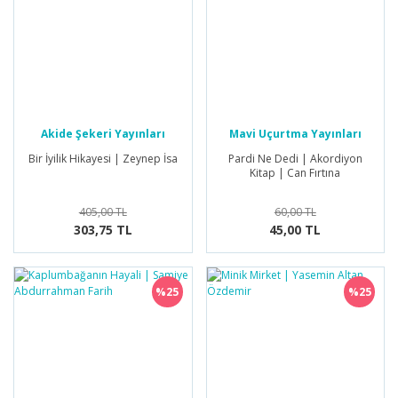
Akide Şekeri Yayınları
Mavi Uçurtma Yayınları
Bir İyilik Hikayesi | Zeynep İsa
Pardi Ne Dedi | Akordiyon
Kitap | Can Fırtına
405,00 TL
60,00 TL
303,75 TL
45,00 TL
%25
%25