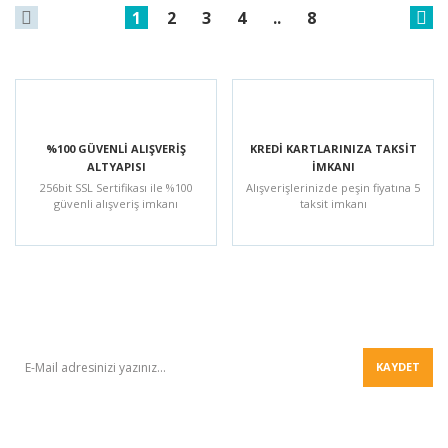
1
2
3
4
..
8
ÜCRETSİZ KARGO AVANTAJI
DERGİLERİMİZ HER YERDE !
1000 TL ve üzeri
Evde, işte, okulda, durakta...
alışverişlerinizde kargo
Dergilerimiz her yerde !
ücretsizdir.
BÜLTEN
KAYDET