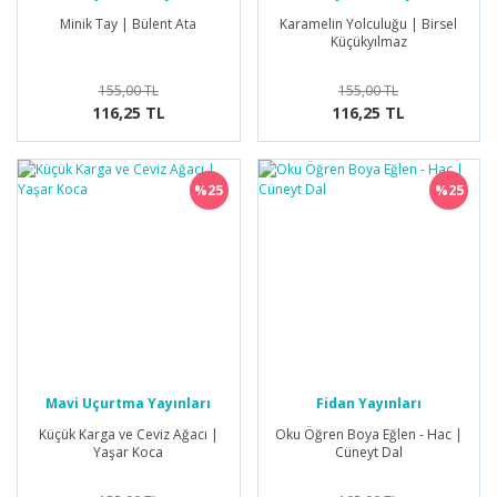
Minik Tay | Bülent Ata
Karamelin Yolculuğu | Birsel
Küçükyılmaz
155,00 TL
155,00 TL
116,25 TL
116,25 TL
%25
%25
Mavi Uçurtma Yayınları
Fidan Yayınları
Küçük Karga ve Ceviz Ağacı |
Oku Öğren Boya Eğlen - Hac |
Yaşar Koca
Cüneyt Dal