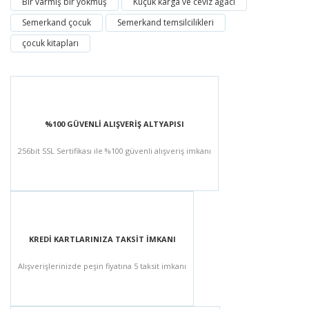
Bir varmış bir yokmuş
Küçük karga ve ceviz ağacı
Semerkand çocuk
Semerkand temsilcilikleri
çocuk kitapları
%100 GÜVENLİ ALIŞVERİŞ ALTYAPISI
256bit SSL Sertifikası ile %100 güvenli alışveriş imkanı
KREDİ KARTLARINIZA TAKSİT İMKANI
Alışverişlerinizde peşin fiyatına 5 taksit imkanı