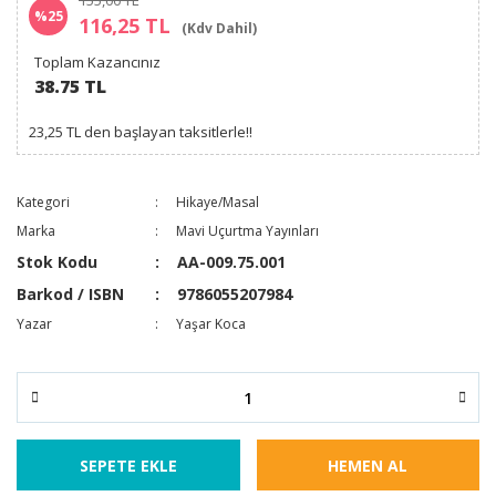
155,00 TL
%25
116,25 TL
(Kdv Dahil)
Toplam Kazancınız
38.75 TL
23,25 TL den başlayan taksitlerle!!
Kategori
Hikaye/Masal
Marka
Mavi Uçurtma Yayınları
Stok Kodu
AA-009.75.001
Barkod / ISBN
9786055207984
Yazar
Yaşar Koca
SEPETE EKLE
HEMEN AL