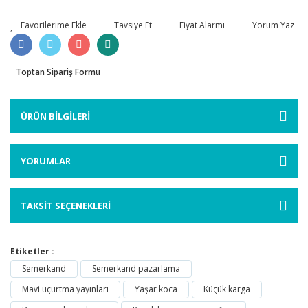
Tavsiye Et
Fiyat Alarmı
Yorum Yaz
Toptan Sipariş Formu
ÜRÜN BİLGİLERİ
YORUMLAR
TAKSİT SEÇENEKLERİ
Etiketler :
Semerkand
Semerkand pazarlama
Mavi uçurtma yayınları
Yaşar koca
Küçük karga