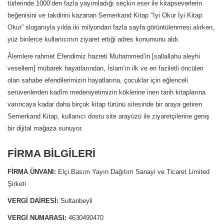
türlerinde 1000’den fazla yayımladığı seçkin eser ile kitapseverlerin
beğenisini ve takdirini kazanan Semerkand Kitap "İyi Okur İyi Kitap
Okur” sloganıyla yılda iki milyondan fazla sayfa görüntülenmesi alırken,
yüz binlerce kullanıcının ziyaret ettiği adres konumunu aldı.
Âlemlere rahmet Efendimiz hazreti Muhammed’in [sallallahu aleyhi
vesellem] mübarek hayatlarından, İslam'ın ilk ve en faziletli öncüleri
olan sahabe efendilerimizin hayatlarına, çocuklar için eğlenceli
serüvenlerden kadîm medeniyetimizin köklerine inen tarih kitaplarına
varıncaya kadar daha birçok kitap türünü sitesinde bir araya getiren
Semerkand Kitap, kullanıcı dostu site arayüzü ile ziyaretçilerine geniş
bir dijital mağaza sunuyor.
FİRMA BİLGİLERİ
FİRMA ÜNVANI:
Elçi Basım Yayın Dağıtım Sanayi ve Ticaret Limited
Şirketi
VERGİ DAİRESİ:
Sultanbeyli
VERGİ NUMARASI:
4630490470