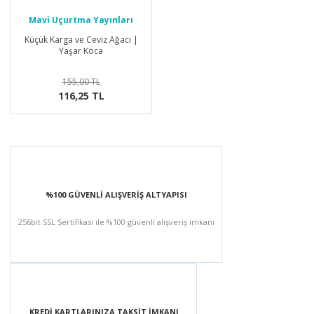
Mavi Uçurtma Yayınları
Küçük Karga ve Ceviz Ağacı |
Yaşar Koca
155,00 TL
116,25 TL
%100 GÜVENLİ ALIŞVERİŞ ALTYAPISI
256bit SSL Sertifikası ile %100 güvenli alışveriş imkanı
KREDİ KARTLARINIZA TAKSİT İMKANI