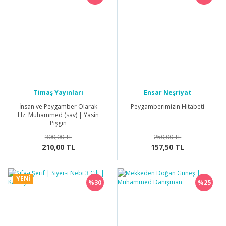
Timaş Yayınları
Ensar Neşriyat
İnsan ve Peygamber Olarak
Peygamberimizin Hitabeti
Hz. Muhammed (sav) | Yasin
Pişgin
300,00 TL
250,00 TL
210,00 TL
157,50 TL
YENİ
%30
%25