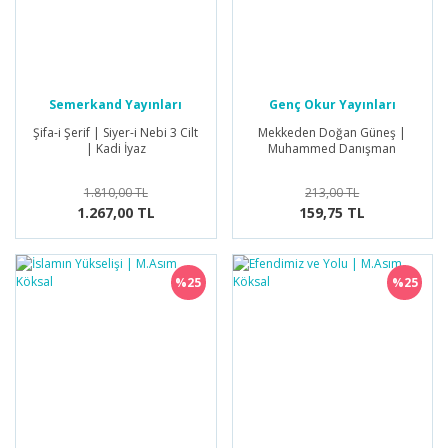
Semerkand Yayınları
Genç Okur Yayınları
Şifa-i Şerif | Siyer-i Nebi 3 Cilt
Mekkeden Doğan Güneş |
| Kadi İyaz
Muhammed Danışman
1.810,00 TL
213,00 TL
1.267,00 TL
159,75 TL
%25
%25