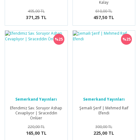
Kalay
495,00 TL
610,00 TL
371,25 TL
457,50 TL
%25
%25
Semerkand Yayınları
Semerkand Yayınları
Efendimiz Sav. Soruyor Ashap
Şemaili Şerif | Mehmed Raif
Cevaplıyor | Siraceddin
Efendi
Önlüer
220,00 TL
300,00 TL
165,00 TL
225,00 TL