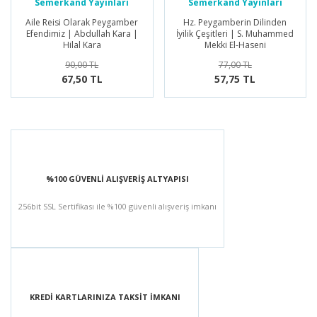
Semerkand Yayınları
Semerkand Yayınları
Aile Reisi Olarak Peygamber
Hz. Peygamberin Dilinden
Efendimiz | Abdullah Kara |
İyilik Çeşitleri | S. Muhammed
Hilal Kara
Mekki El-Haseni
90,00 TL
77,00 TL
67,50 TL
57,75 TL
%100 GÜVENLİ ALIŞVERİŞ ALTYAPISI
256bit SSL Sertifikası ile %100 güvenli alışveriş imkanı
KREDİ KARTLARINIZA TAKSİT İMKANI