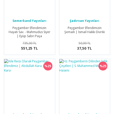
Semerkand Yayınları
Şadırvan Yayınları
Peygamber Efendimizin
Peygamber Efendimizin
Hayatı Sav. - Mahmudus Siyer
Şemaili | İsmail Hakkı Divriki
| Eyüp Sabri Paşa
735,00 TL
50,00 TL
551,25 TL
37,50 TL
%25
%25