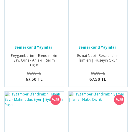
Semerkand Yayınları
Semerkand Yayınları
Peygamberim | Efendimizin
Esmai Nebi - Resulullahın
Sav. Örnek Ahlakı | Selim
İsimleri | Hüseyin Okur
Uğur
90,00 TL
90,00 TL
67,50 TL
67,50 TL
%25
%25