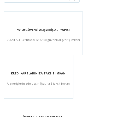
%100 GÜVENLİ ALIŞVERİŞ ALTYAPISI
256bit SSL Sertifikası ile %100 güvenli alışveriş imkanı
KREDİ KARTLARINIZA TAKSİT İMKANI
Alışverişlerinizde peşin fiyatına 5 taksit imkanı
ÜCRETSİZ KARGO AVANTAJI