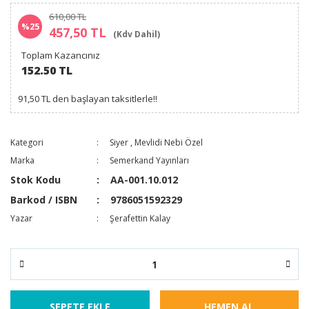
610,00 TL
%25
457,50 TL
(Kdv Dahil)
Toplam Kazancınız
152.50 TL
91,50 TL den başlayan taksitlerle!!
Kategori
Siyer
,
Mevlidi Nebi Özel
Marka
Semerkand Yayınları
Stok Kodu
AA-001.10.012
Barkod / ISBN
9786051592329
Yazar
Şerafettin Kalay
SEPETE EKLE
HEMEN AL