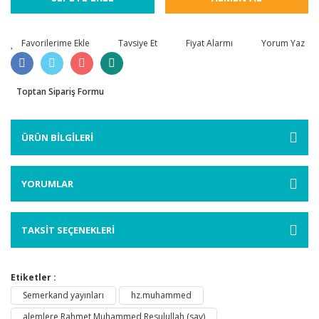
Tavsiye Et
Fiyat Alarmı
Yorum Yaz
Toptan Sipariş Formu
ÜRÜN BİLGİLERİ
YORUMLAR
TAKSİT SEÇENEKLERİ
Etiketler :
Semerkand yayınları
hz.muhammed
alemlere Rahmet Muhammed Resulullah (sav)