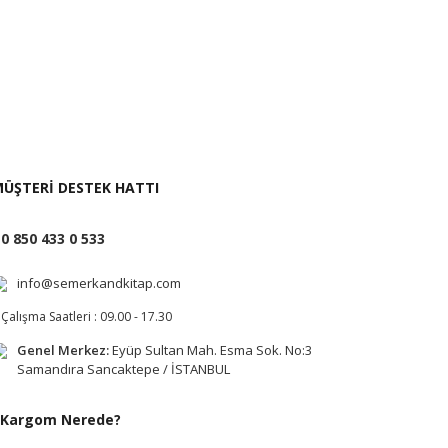
i İste
ÜŞTERİ DESTEK HATTI
0 850 433 0 533
info@semerkandkitap.com
Çalışma Saatleri : 09.00 - 17.30
Genel Merkez:
Eyüp Sultan Mah. Esma Sok. No:3
Samandıra Sancaktepe / İSTANBUL
Kargom Nerede?