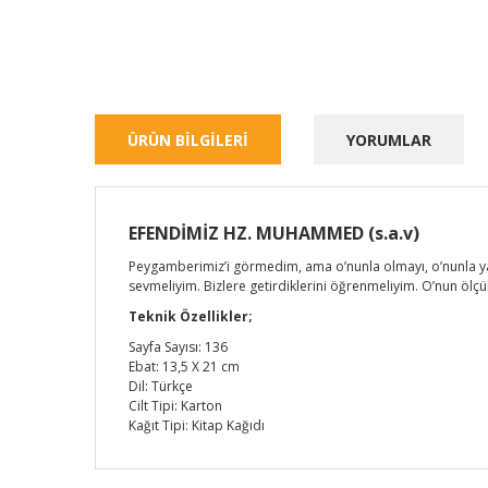
ÜRÜN BİLGİLERİ
YORUMLAR
EFENDİMİZ HZ. MUHAMMED (s.a.v)
Peygamberimiz’i görmedim, ama o’nunla olmayı, o’nunla yaşa
sevmeliyim. Bizlere getirdiklerini öğrenmeliyim. O’nun ölç
Teknik Özellikler;
Sayfa Sayısı: 136
Ebat: 13,5 X 21 cm
Dil: Türkçe
Cilt Tipi: Karton
Kağıt Tipi: Kitap Kağıdı