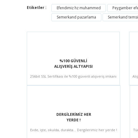
Etiketler :
Efendimiz hz muhammed
Peygamber ef
Semerkand pazarlama
Semerkand temsilc
%100 GÜVENLİ
ALIŞVERİŞ ALTYAPISI
256bit SSL Sertifikası ile %100 güvenli alışveriş imkanı
Alı
DERGİLERİMİZ HER
YERDE !
Evde, işte, okulda, durakta... Dergilerimiz her yerde !
Tü