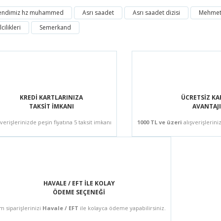
endimiz hz muhammed
Asrı saadet
Asrı saadet dizisi
Mehmet
Bu ürüne ilk yorumu siz yapın!
ilikleri
Semerkand
Yorum Yaz
KREDİ KARTLARINIZA
ÜCRETSİZ K
TAKSİT İMKANI
AVANTAJI
şverişlerinizde peşin fiyatına 5 taksit imkanı
1000 TL ve üzeri
alışverişlerini
HAVALE / EFT İLE KOLAY
ÖDEME SEÇENEĞİ
m siparişlerinizi
Havale / EFT
ile kolayca ödeme yapabilirsiniz.