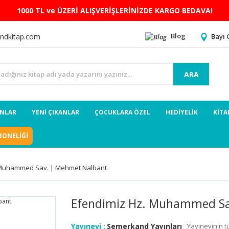
1000 TL ve ÜZERİ ALIŞVERİŞLERİNİZDE KARGO BEDAVA!
Blog
Bayi 
ndkitap.com
ARA
ANLAR
YENİ ÇIKANLAR
ÇOCUKLARA ÖZEL
HEDİYELİK
KİTA
BONELİĞİ
 Muhammed Sav. | Mehmet Nalbant
Efendimiz Hz. Muhammed Sa
Yayınevi :
Semerkand Yayınları
Yayınevinin t