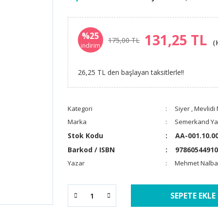
%25
131,25 TL
175,00 TL
(
indirim
26,25 TL den başlayan taksitlerle!!
Kategori
Siyer
,
Mevlidi
Marka
Semerkand Yay
Stok Kodu
AA-001.10.0
Barkod / ISBN
97860544910
Yazar
Mehmet Nalba
SEPETE EKLE