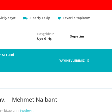
Giriş/Kayıt
Sipariş Takip
Favori Kitaplarım
Hoşgeldiniz
Sepetim
Üye Girişi
P SETLERİ
YAYINEVLERİMİZ
v. | Mehmet Nalbant
üm kitaplarını
inceleyin.