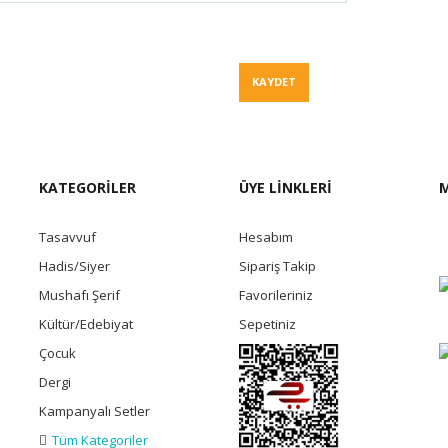
Fiyat Teklif
KAYDET
KATEGORİLER
ÜYE LİNKLERİ
M
Tasavvuf
Hesabım
Hadis/Siyer
Sipariş Takip
Mushafı Şerif
Favorileriniz
Kültür/Edebiyat
Sepetiniz
Çocuk
Dergi
Kampanyalı Setler
Tüm Kategoriler