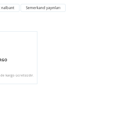
 nalbant
Semerkand yayınları
ARGO
zde kargo ücretsizdir.