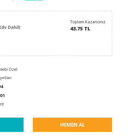
Toplam Kazancınız
Kdv Dahil)
43.75 TL
 Nebi Özel
ınları
04
01
nt
HEMEN AL