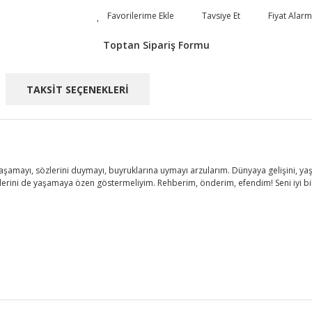
Tavsiye Et
Fiyat Alarm
Toptan Sipariş Formu
TAKSİT SEÇENEKLERİ
mayı, sözlerini duymayı, buyruklarına uymayı arzularım. Dünyaya gelişini, yaşant
ülerini de yaşamaya özen göstermeliyim. Rehberim, önderim, efendim! Seni iyi bil