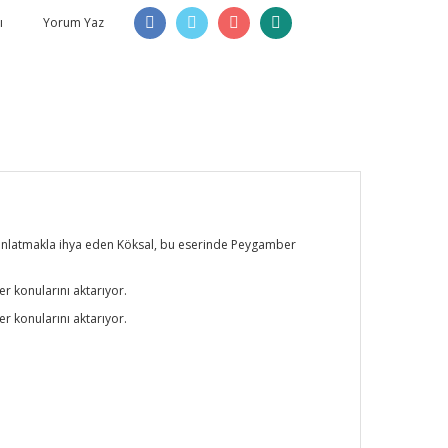
ı
Yorum Yaz
ra anlatmakla ihya eden Köksal, bu eserinde Peygamber
r konularını aktarıyor.
r konularını aktarıyor.