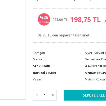
%25
198,75 TL
265,00 TL
(
indirim
39,75 TL den başlayan taksitlerle!!
Kategori
Siyer
,
Mevlidi
Marka
Semerkand Yay
Stok Kodu
AA-001.10.0
Barkod / ISBN
97860515949
Yazar
M.Asım Köksal
SEPETE EKLE