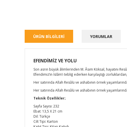
ÜRÜN BİLGİLERİ
YORUMLAR
EFENDİMİZ VE YOLU
Son asrın büyük âlimlerinden M. Âsım Köksal, hayatını Resû
Efendimiz’in İslâm’ı tebliğ ederken karşılaştığı zorluklarda
Her satırında Allah Resûlü ve ashabının örnek yaşamlarında
Her satırında Allah Resûlü ve ashabının örnek yaşamlarında
Teknik Özellikler;
Sayfa Sayısı: 232
Ebat: 13,5 X 21 cm
Dil: Türkçe
Cilt Tipi: Karton
Kağıt Tipi: Kitap Kağıdı