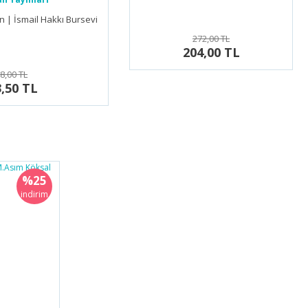
 | İsmail Hakkı Bursevi
272,00 TL
204,00 TL
8,00 TL
,50 TL
%25
indirim