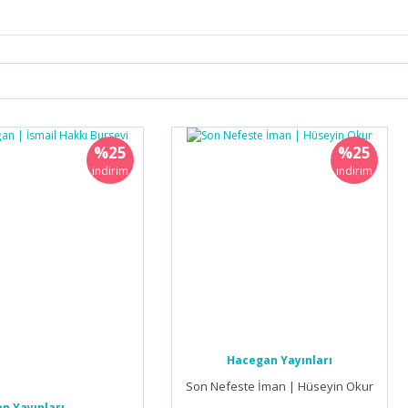
Bu ürüne ilk yorumu siz yapın!
%25
%25
Yorum Yaz
indirim
indirim
Hacegan Yayınları
Son Nefeste İman | Hüseyin Okur
n Yayınları