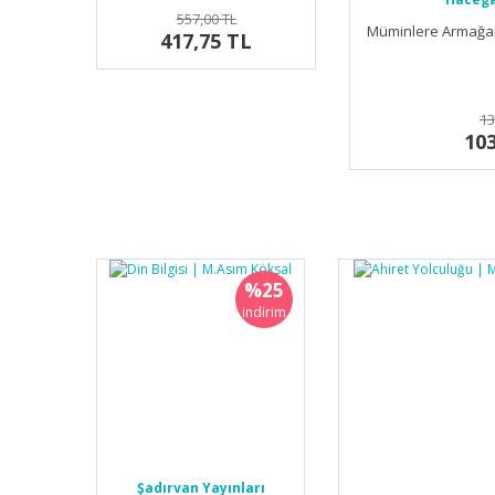
557,00 TL
Müminlere Armağan
417,75 TL
13
103
%25
indirim
Şadırvan Yayınları