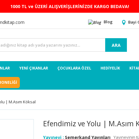
1000 TL ve ÜZERİ ALIŞVERİŞLERİNİZDE KARGO BEDAVA!
Blog
Bayi 
ndkitap.com
ARA
ANLAR
YENİ ÇIKANLAR
ÇOCUKLARA ÖZEL
HEDİYELİK
KİTA
BONELİĞİ
olu | M.Asım Köksal
Efendimiz ve Yolu | M.Asım 
Yayınevi :
Semerkand Yayınları
Yayınevinin t