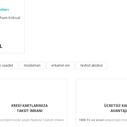
nları
.Asım Köksal
L
ı saadet
müslüman
erkamın evi
tevhid akidesi
KREDİ KARTLARINIZA
ÜCRETSİZ K
TAKSİT İMKANI
AVANTAJI
şverişlerinizde peşin fiyatına 5 taksit imkanı
1000 TL ve üzeri
alışverişlerini