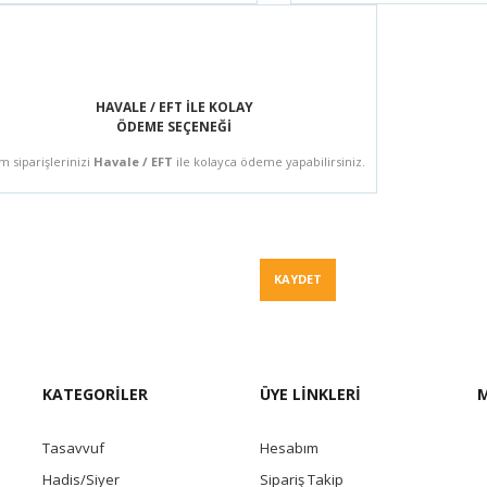
HAVALE / EFT İLE KOLAY
ÖDEME SEÇENEĞİ
m siparişlerinizi
Havale / EFT
ile kolayca ödeme yapabilirsiniz.
Fiyat Teklif
KAYDET
KATEGORİLER
ÜYE LİNKLERİ
M
Tasavvuf
Hesabım
Hadis/Siyer
Sipariş Takip