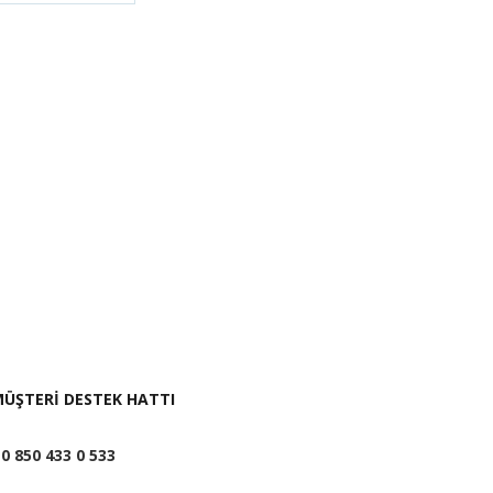
i İste
ÜŞTERİ DESTEK HATTI
0 850 433 0 533