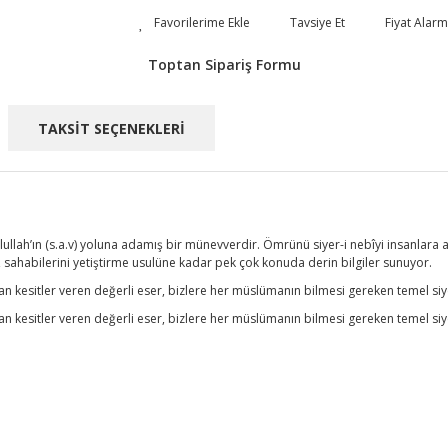
Tavsiye Et
Fiyat Alarm
Toptan Sipariş Formu
TAKSİT SEÇENEKLERİ
lullah’ın (s.a.v) yoluna adamış bir münevverdir. Ömrünü siyer-i nebîyi insanla
n, sahabilerini yetiştirme usulüne kadar pek çok konuda derin bilgiler sunuyor.
n kesitler veren değerli eser, bizlere her müslümanın bilmesi gereken temel siye
n kesitler veren değerli eser, bizlere her müslümanın bilmesi gereken temel siye