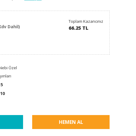
Toplam Kazancınız
Kdv Dahil)
66.25 TL
 Nebi Özel
ınları
15
10
HEMEN AL