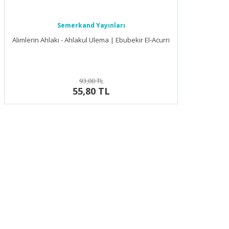
Semerkand Yayınları
Alimlerin Ahlakı - Ahlakul Ulema | Ebubekir El-Acurri
93,00 TL
55,80 TL