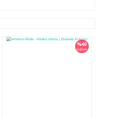
%40
indirim