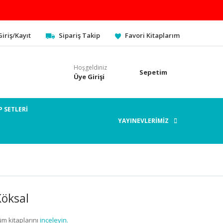
Giriş/Kayıt
Sipariş Takip
Favori Kitaplarım
Hoşgeldiniz
Sepetim
Üye Girişi
P SETLERİ
YAYINEVLERİMİZ
Köksal
üm kitaplarını
inceleyin.