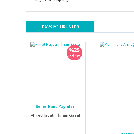
TAVSİYE ÜRÜNLER
%25
indirim
Semerkand Yayınları
Ahiret Hayatı | İmam Gazali
Hacega