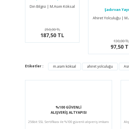
Din Bilgisi | M.Asım Köksal
Şadırvan Yayı
Ahiret Yolculuğu | M
250,00 TL
187,50 TL
130,00 TL
97,50 T
Etiketler :
m.asım köksal
ahiret yolculuğu
Asr
%100 GÜVENLİ
ALIŞVERİŞ ALTYAPISI
256bit SSL Sertifikası ile %100 güvenli alışveriş imkanı
Alı