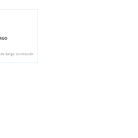
ARGO
zde kargo ücretsizdir.