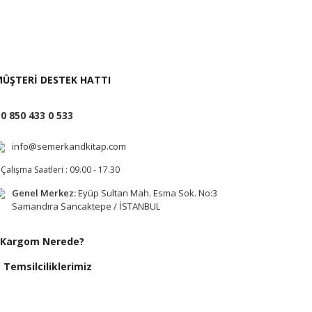
i İste
ÜŞTERİ DESTEK HATTI
0 850 433 0 533
info@semerkandkitap.com
Çalışma Saatleri : 09.00 - 17.30
Genel Merkez:
Eyüp Sultan Mah. Esma Sok. No:3
Samandıra Sancaktepe / İSTANBUL
Kargom Nerede?
Temsilciliklerimiz