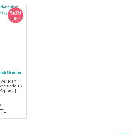
%30
indirim
slı Ürünler
 ve Fidan
Gezisinde +6
i Yapboz |
e
TL
 TL