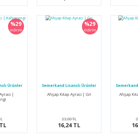
%29
%29
indirim
indirim
slı Ürünler
Semerkand Lisanslı Ürünler
Semerkand 
Ayracı |
Ahşap Kitap Ayracı | Gri
Ahşap Kit
ngi
TL
23,00 TL
2
 TL
16,24 TL
16