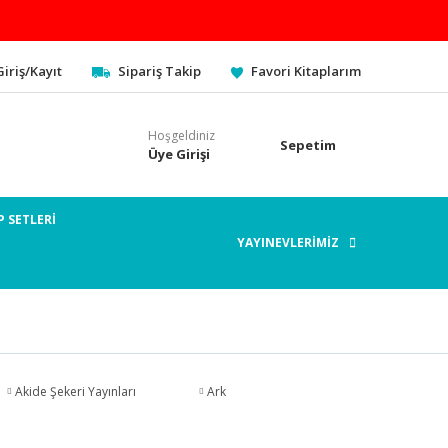
Giriş/Kayıt
Sipariş Takip
Favori Kitaplarım
Hoşgeldiniz
Sepetim
Üye Girişi
P SETLERİ
YAYINEVLERİMİZ
Akide Şekeri Yayınları
Ark