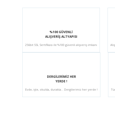
%100 GÜVENLİ
ALIŞVERİŞ ALTYAPISI
256bit SSL Sertifikası ile %100 güvenli alışveriş imkanı
Alı
DERGİLERİMİZ HER
YERDE !
Evde, işte, okulda, durakta... Dergilerimiz her yerde !
Tü