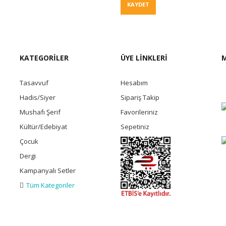
Fiyat Teklif
KAYDET
KATEGORİLER
ÜYE LİNKLERİ
M
Tasavvuf
Hesabım
Hadis/Siyer
Sipariş Takip
Mushafı Şerif
Favorileriniz
Kültür/Edebiyat
Sepetiniz
Çocuk
Dergi
Kampanyalı Setler
Tüm Kategoriler