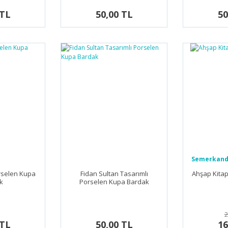
 TL
50,00 TL
50
Semerkand 
rselen Kupa
Fidan Sultan Tasarımlı
Ahşap Kitap
k
Porselen Kupa Bardak
2
 TL
50,00 TL
16