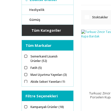
Hediyelik
Stoktakiler
Gümüş
Tüm Kategoriler
Tüm Markalar
Semerkand Lisanslı
Ürünler (52)
Fatih (5)
Mavi Uçurtma Yayınları (3)
Akide Şekeri Yayınları (1)
Ark (1)
Turkuaz Zincir
Filtre Seçenekleri
E-Tema (1)
Porselen Kup
Smart Kids (1)
Kampanyalı Ürünler (18)