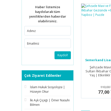
Haber listemize
kaydolarak tüm
yeniliklerden haberdar
olabilirsiniz.
Kaydol!
Semerkand Lisan
Şehzade Mavi
Sultan İlkbahar 
Yaş | Etkinlikl
Çok Ziyaret Edilenler
Puzzl
110,00 
İslam Hukuk Sosyolojisi |
77,00
Hüseyin Okur
İki Aşk Çiçeği | Ömer Nasuhi
Bilmen