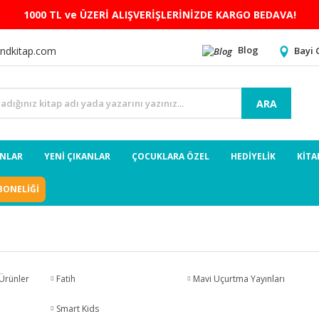
1000 TL ve ÜZERİ ALIŞVERİŞLERİNİZDE KARGO BEDAVA!
Blog
Bayi 
ndkitap.com
ARA
ANLAR
YENİ ÇIKANLAR
ÇOCUKLARA ÖZEL
HEDİYELİK
KİTA
BONELİĞİ
Ürünler
Fatih
Mavi Uçurtma Yayınları
Smart Kids