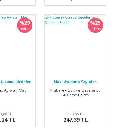
%29
%25
indirim
indirim
Lisanslı Ürünler
Mavi Uçurtma Yayınları
ap Ayracı | Mavi
Mübarek Gün ve Geceler Ev
Süsleme Paketi
3,00 TL
329,86 TL
,24 TL
247,39 TL