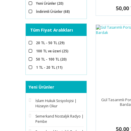
Yeni Ürünler (20)
50,00
İndirimli Ürünler (68)
Tüm Fiyat Aralıkları
20 TL - 50 TL (29)
100 TL ve üzeri (25)
50 TL - 100 TL (20)
1 TL - 20 TL (11)
Yeni Ürünler
Gül Tasarımlı Po
İslam Hukuk Sosyolojisi |
Barda
Hüseyin Okur
Semerkand Nostaljik Radyo |
Pembe
50,00