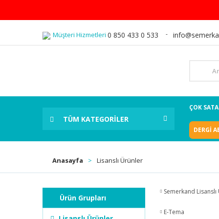
Müşteri Hizmetleri
0 850 433 0 533
info@semerka
ÇOK SAT
TÜM KATEGORİLER
DERGİ A
Anasayfa
Lisanslı Ürünler
Semerkand Lisanslı 
Ürün Grupları
E-Tema
Lisanslı Ürünler