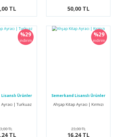
,00 TL
50,00 TL
%29
%29
indirim
indirim
Lisanslı Ürünler
Semerkand Lisanslı Ürünler
 Ayracı | Turkuaz
Ahşap Kitap Ayracı | Kırmızı
3,00 TL
23,00 TL
,24 TL
16,24 TL