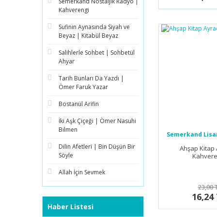
Semerkand Nostaljik Radyo |
Kahverengi
Sufinin Aynasında Siyah ve
Beyaz | Kitabül Beyaz
Salihlerle Sohbet | Sohbetül
Ahyar
Tarih Bunları Da Yazdı |
Ömer Faruk Yazar
Bostanül Arifin
İki Aşk Çiçeği | Ömer Nasuhi
Bilmen
Semerkand Lisan
Dilin Afetleri | Bin Düşün Bir
Ahşap Kitap 
Söyle
Kahvere
Allah İçin Sevmek
23,00 
16,24
Haber Listesi