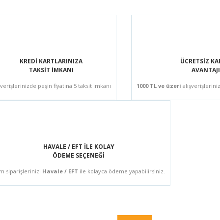
KREDİ KARTLARINIZA
ÜCRETSİZ K
TAKSİT İMKANI
AVANTAJI
şverişlerinizde peşin fiyatına 5 taksit imkanı
1000 TL ve üzeri
alışverişlerini
HAVALE / EFT İLE KOLAY
ÖDEME SEÇENEĞİ
m siparişlerinizi
Havale / EFT
ile kolayca ödeme yapabilirsiniz.