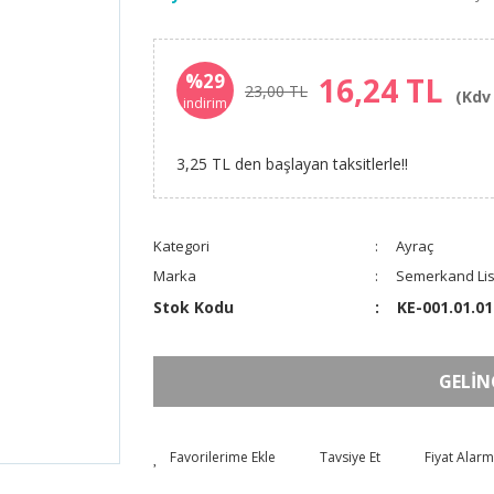
%29
16,24 TL
23,00 TL
(Kdv 
indirim
3,25 TL den başlayan taksitlerle!!
Kategori
Ayraç
Marka
Semerkand Lis
Stok Kodu
KE-001.01.01
GELİN
Tavsiye Et
Fiyat Alarm