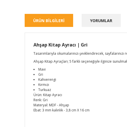
ÜRÜN BİLGİLERİ
YORUMLAR
Ahşap Kitap Ayracı | Gri
Tasarımlarıyla okumalarınızı şevklendirecek, sayfalarınızı r
Ahşap Kitap Ayraçları; 5 farklı seçeneğiyle ilginize sunulma
Mavi
Gri
Kahverengi
Kırmızı
Turkuaz
Ürün: Kitap Ayracı
Renk: Gri
Materyal: MDF - Ahşap
Ebat: 3 mm kalınlık - 3,8 cm X 16 cm