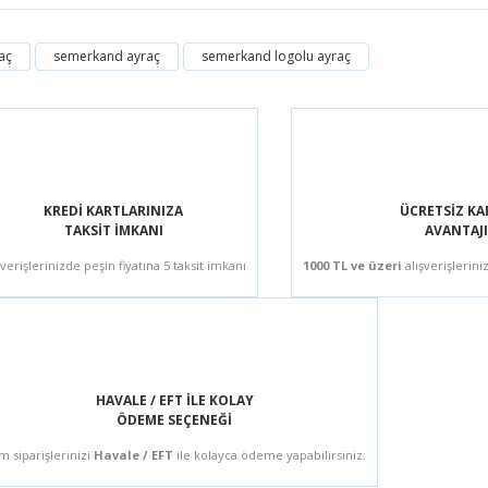
aç
semerkand ayraç
semerkand logolu ayraç
Bu ürüne ilk yorumu siz yapın!
Yorum Yaz
KREDİ KARTLARINIZA
ÜCRETSİZ K
TAKSİT İMKANI
AVANTAJI
şverişlerinizde peşin fiyatına 5 taksit imkanı
1000 TL ve üzeri
alışverişlerini
HAVALE / EFT İLE KOLAY
ÖDEME SEÇENEĞİ
m siparişlerinizi
Havale / EFT
ile kolayca ödeme yapabilirsiniz.