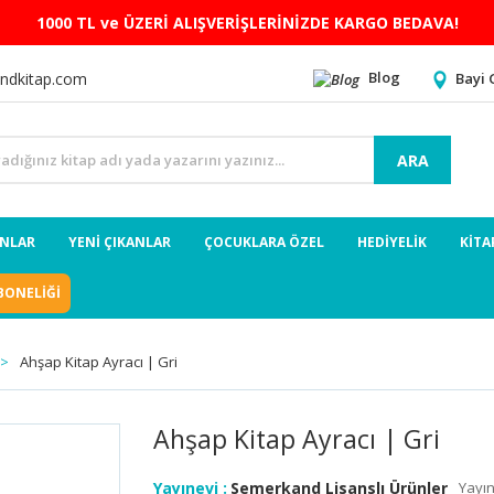
1000 TL ve ÜZERİ ALIŞVERİŞLERİNİZDE KARGO BEDAVA!
Blog
Bayi 
ndkitap.com
ARA
ANLAR
YENİ ÇIKANLAR
ÇOCUKLARA ÖZEL
HEDİYELİK
KİTA
BONELİĞİ
Ahşap Kitap Ayracı | Gri
Ahşap Kitap Ayracı | Gri
Yayınevi :
Semerkand Lisanslı Ürünler
Yayın