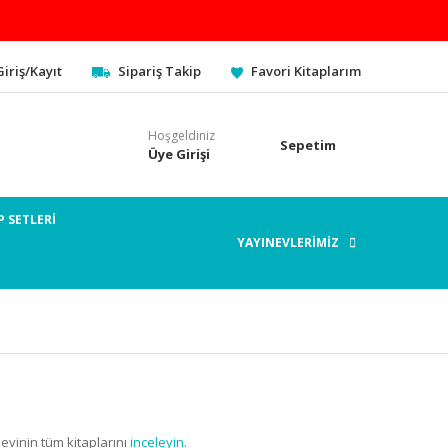
Giriş/Kayıt
Sipariş Takip
Favori Kitaplarım
Hoşgeldiniz
Sepetim
Üye Girişi
P SETLERİ
YAYINEVLERİMİZ
evinin tüm kitaplarını
inceleyin.