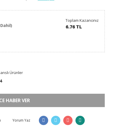
Toplam Kazancınız
Dahil)
6.76 TL
anslı Ürünler
4
CE HABER VER
ı
Yorum Yaz