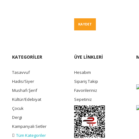
Fiyat Teklif
KAYDET
KATEGORİLER
ÜYE LİNKLERİ
M
Tasavvuf
Hesabım
Hadis/Siyer
Sipariş Takip
Mushafı Şerif
Favorileriniz
Kültür/Edebiyat
Sepetiniz
Çocuk
Dergi
Kampanyalı Setler
Tüm Kategoriler