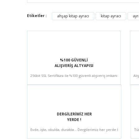
Etiketler :
ahşap kitap ayracı
kitap ayracı
ayr
%100 GÜVENLİ
ALIŞVERİŞ ALTYAPISI
256bit SSL Sertifikası ile %100 güvenli alışveriş imkanı
Alı
DERGİLERİMİZ HER
YERDE !
Evde, işte, okulda, durakta... Dergilerimiz her yerde !
Tü