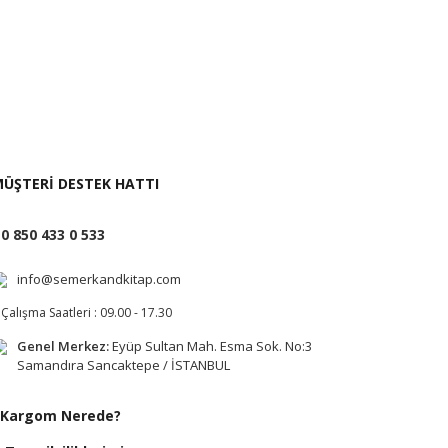
i İste
ÜŞTERİ DESTEK HATTI
0 850 433 0 533
info@semerkandkitap.com
Çalışma Saatleri : 09.00 - 17.30
Genel Merkez:
Eyüp Sultan Mah. Esma Sok. No:3
Samandıra Sancaktepe / İSTANBUL
Kargom Nerede?