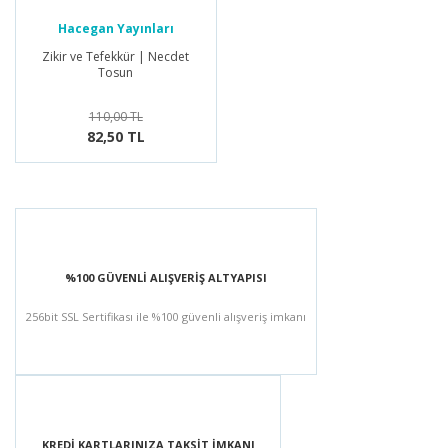
Hacegan Yayınları
Zikir ve Tefekkür | Necdet
Tosun
110,00 TL
82,50 TL
%100 GÜVENLİ ALIŞVERİŞ ALTYAPISI
256bit SSL Sertifikası ile %100 güvenli alışveriş imkanı
KREDİ KARTLARINIZA TAKSİT İMKANI