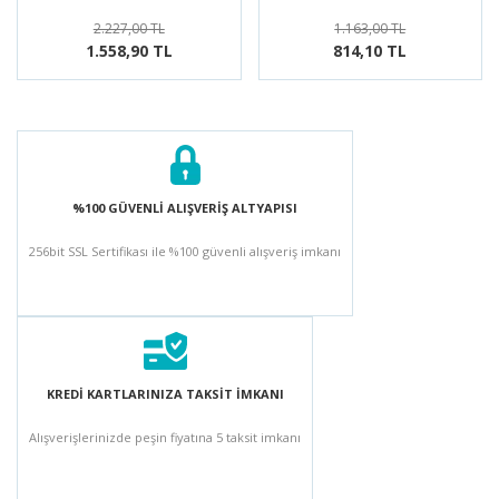
2.227,00 TL
1.163,00 TL
1.558,90 TL
814,10 TL
%100 GÜVENLİ ALIŞVERİŞ ALTYAPISI
256bit SSL Sertifikası ile %100 güvenli alışveriş imkanı
KREDİ KARTLARINIZA TAKSİT İMKANI
Alışverişlerinizde peşin fiyatına 5 taksit imkanı