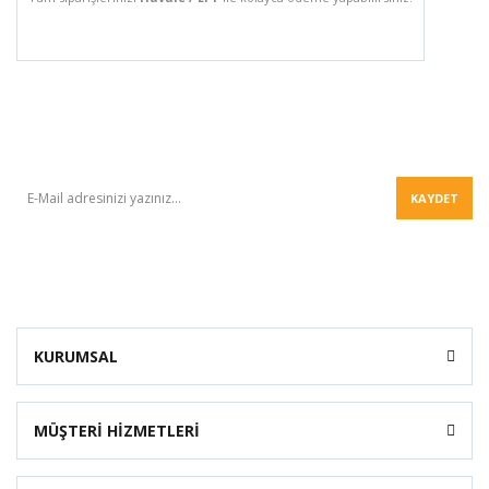
BÜLTEN
KAYDET
KURUMSAL
MÜŞTERİ HİZMETLERİ