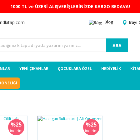
1000 TL ve ÜZERİ ALIŞVERİŞLERİNİZDE KARGO BEDAVA!
Blog
Bayi 
ndkitap.com
ARA
ANLAR
YENİ ÇIKANLAR
ÇOCUKLARA ÖZEL
HEDİYELİK
KİTA
BONELİĞİ
%25
%25
indirim
indirim