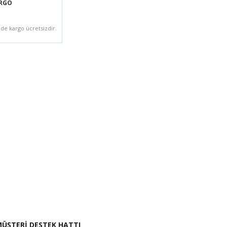
ARGO
zde kargo ücretsizdir.
i İste
ÜŞTERİ DESTEK HATTI