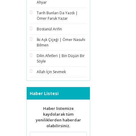
Ahyar
Tarih Bunları Da Yazdı |
Ömer Faruk Yazar
Bostanül Arifin
İki Aşk Çiçeği | Ömer Nasuhi
Bilmen
Dilin Afetleri | Bin Düşün Bir
Söyle
Allah İçin Sevmek
Haber Listesi
Haber listemize
kaydolarak tüm
yeniliklerden haberdar
olabilirsiniz.