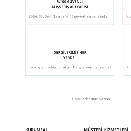
%100 GÜVENLİ
ALIŞVERİŞ ALTYAPISI
256bit SSL Sertifikası ile %100 güvenli alışveriş imkanı
Alı
DERGİLERİMİZ HER
YERDE !
Evde, işte, okulda, durakta... Dergilerimiz her yerde !
Tü
BÜLTEN
KURUMSAL
MÜŞTERİ HİZMETLERİ