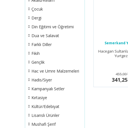
Akaid/Kelam
Çocuk
Dergi
Din Eğitimi ve Öğretimi
Dua ve Salavat
Semerkand Y
Farklı Diller
Hacegan Sultanları 
Fıkıh
Yurtge
Gençlik
Hac ve Umre Malzemeleri
455,00 
341,25
Hadis/Siyer
Kampanyalı Setler
Kırtasiye
Kültür/Edebiyat
Lisanslı Ürünler
Mushafı Şerif