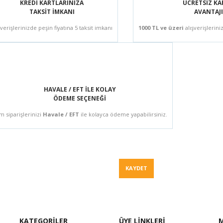
KREDİ KARTLARINIZA
ÜCRETSİZ K
TAKSİT İMKANI
AVANTAJI
şverişlerinizde peşin fiyatına 5 taksit imkanı
1000 TL ve üzeri
alışverişlerini
HAVALE / EFT İLE KOLAY
ÖDEME SEÇENEĞİ
m siparişlerinizi
Havale / EFT
ile kolayca ödeme yapabilirsiniz.
Fiyat Teklif
KAYDET
KATEGORİLER
ÜYE LİNKLERİ
M