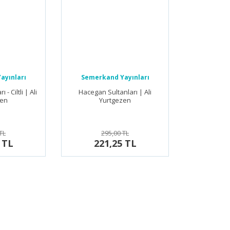
ayınları
Semerkand Yayınları
- Ciltli | Ali
Hacegan Sultanları | Ali
zen
Yurtgezen
TL
295,00 TL
 TL
221,25 TL