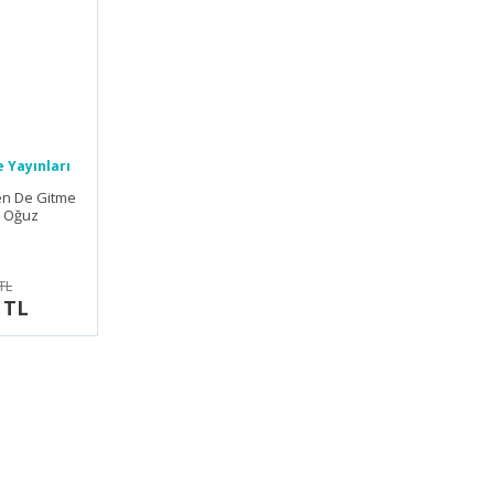
 Yayınları
en De Gitme
 Oğuz
TL
 TL