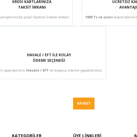
KREDİ KARTLARINIZA
ÜCRETSİZ K
TAKSİT İMKANI
AVANTAJI
şverişlerinizde peşin fiyatına 5 taksit imkanı
1000 TL ve üzeri
alışverişlerini
HAVALE / EFT İLE KOLAY
ÖDEME SEÇENEĞİ
m siparişlerinizi
Havale / EFT
ile kolayca ödeme yapabilirsiniz.
Fiyat Teklif
KAYDET
KATEGORİLER
ÜYE LİNKLERİ
M