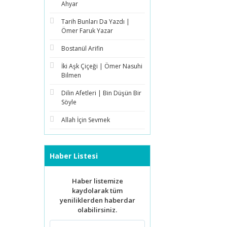
Ahyar
Tarih Bunları Da Yazdı |
Ömer Faruk Yazar
Bostanül Arifin
İki Aşk Çiçeği | Ömer Nasuhi
Bilmen
Dilin Afetleri | Bin Düşün Bir
Söyle
Allah İçin Sevmek
Haber Listesi
Haber listemize
kaydolarak tüm
yeniliklerden haberdar
olabilirsiniz.