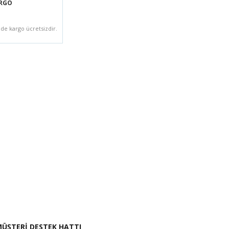
ARGO
zde kargo ücretsizdir.
i İste
ÜŞTERİ DESTEK HATTI