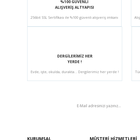
%100 GÜVENLİ
ALIŞVERİŞ ALTYAPISI
256bit SSL Sertifikası ile %100 güvenli alışveriş imkanı
Alı
DERGİLERİMİZ HER
YERDE !
Evde, işte, okulda, durakta... Dergilerimiz her yerde !
Tü
BÜLTEN
KURUMSAL
MÜŞTERİ HİZMETLERİ