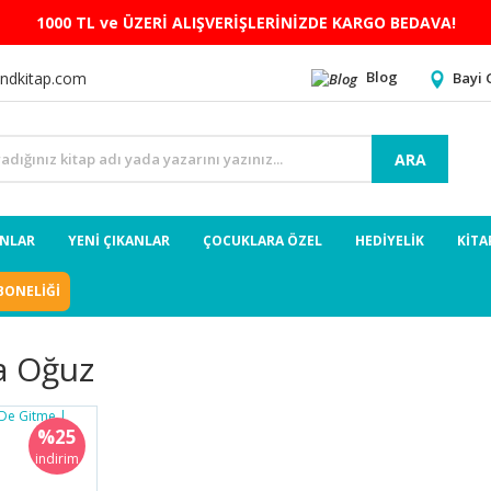
1000 TL ve ÜZERİ ALIŞVERİŞLERİNİZDE KARGO BEDAVA!
Blog
Bayi 
ndkitap.com
ARA
ANLAR
YENİ ÇIKANLAR
ÇOCUKLARA ÖZEL
HEDİYELİK
KİTA
BONELİĞİ
 Oğuz
%25
indirim