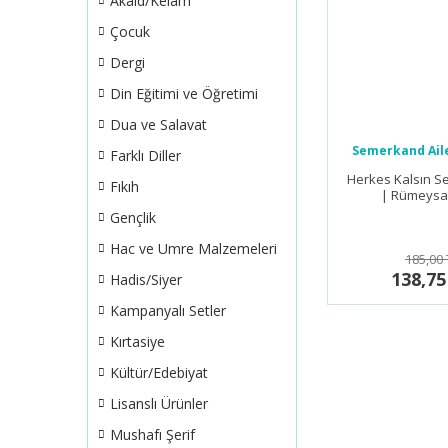
Akaid/Kelam
Çocuk
Dergi
Din Eğitimi ve Öğretimi
Dua ve Salavat
Semerkand Aile
Farklı Diller
Herkes Kalsın S
Fıkıh
| Rümeysa
Gençlik
Hac ve Umre Malzemeleri
185,00 
138,75
Hadis/Siyer
Kampanyalı Setler
Kırtasiye
Kültür/Edebiyat
Lisanslı Ürünler
Mushafı Şerif