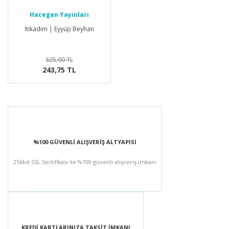
Hacegan Yayınları
İtikadım | Eyyüp Beyhan
325,00 TL
243,75 TL
%100 GÜVENLİ ALIŞVERİŞ ALTYAPISI
256bit SSL Sertifikası ile %100 güvenli alışveriş imkanı
KREDİ KARTLARINIZA TAKSİT İMKANI