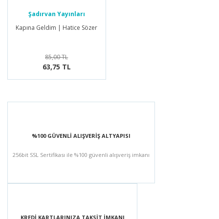
Şadırvan Yayınları
Kapına Geldim | Hatice Sözer
85,00 TL
63,75 TL
%100 GÜVENLİ ALIŞVERİŞ ALTYAPISI
256bit SSL Sertifikası ile %100 güvenli alışveriş imkanı
KREDİ KARTLARINIZA TAKSİT İMKANI