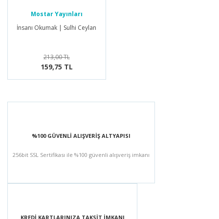
Mostar Yayınları
İnsanı Okumak | Sulhi Ceylan
213,00 TL
159,75 TL
%100 GÜVENLİ ALIŞVERİŞ ALTYAPISI
256bit SSL Sertifikası ile %100 güvenli alışveriş imkanı
KREDİ KARTLARINIZA TAKSİT İMKANI