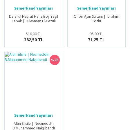
Semerkand Yayınları
Semerkand Yayınları
Delailül Hayrat Hafız Boy Yeşil
Onbir Ayın Sultanı | İbrahim
Kapak | Süleyman El-Cezuli
Tozlu
510,00 TL
95,00 TL
382,50 TL
71,25 TL
%25
Semerkand Yayınları
Altın Silsile | Necmeddin
B.Muhammed Nakşibendi