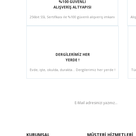
%100 GÜVENLİ
ALIŞVERİŞ ALTYAPISI
256bit SSL Sertifikası ile %100 güvenli alışveriş imkanı
Alı
DERGİLERİMİZ HER
YERDE !
Evde, işte, okulda, durakta... Dergilerimiz her yerde !
Tü
BÜLTEN
KURUMSAL
MÜŞTERİ HİZMETLERİ