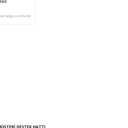
ARGO
zde kargo ücretsizdir.
i İste
ÜŞTERİ DESTEK HATTI