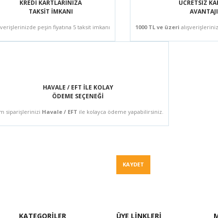
KREDİ KARTLARINIZA
ÜCRETSİZ K
TAKSİT İMKANI
AVANTAJI
şverişlerinizde peşin fiyatına 5 taksit imkanı
1000 TL ve üzeri
alışverişlerini
HAVALE / EFT İLE KOLAY
ÖDEME SEÇENEĞİ
m siparişlerinizi
Havale / EFT
ile kolayca ödeme yapabilirsiniz.
Fiyat Teklif
KAYDET
KATEGORİLER
ÜYE LİNKLERİ
M