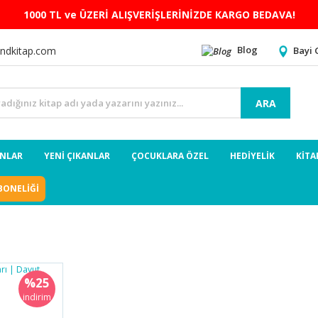
1000 TL ve ÜZERİ ALIŞVERİŞLERİNİZDE KARGO BEDAVA!
Blog
Bayi 
ndkitap.com
ARA
ANLAR
YENİ ÇIKANLAR
ÇOCUKLARA ÖZEL
HEDİYELİK
KİTA
BONELİĞİ
%25
indirim