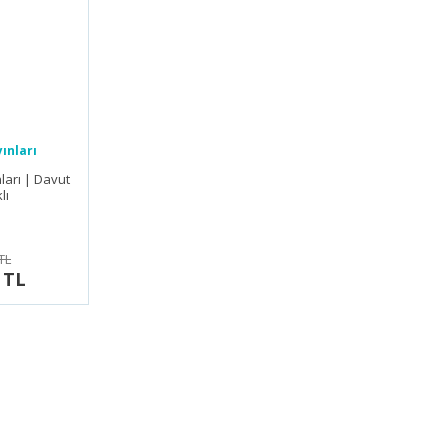
ınları
ları | Davut
lı
TL
 TL