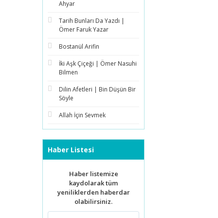
Ahyar
Tarih Bunları Da Yazdı |
Ömer Faruk Yazar
Bostanül Arifin
İki Aşk Çiçeği | Ömer Nasuhi
Bilmen
Dilin Afetleri | Bin Düşün Bir
Söyle
Allah İçin Sevmek
Haber Listesi
Haber listemize
kaydolarak tüm
yeniliklerden haberdar
olabilirsiniz.