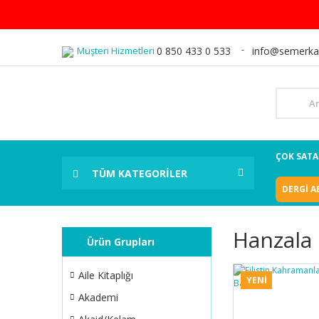
Müşteri Hizmetleri
0 850 433 0 533
info@semerka
ÇOK SAT
TÜM KATEGORİLER
DERGİ A
Hanzala
Ürün Grupları
Aile Kitaplığı
YENİ
Akademi