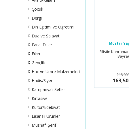
Akaid/Kelam
Çocuk
Dergi
Din Eğitimi ve Öğretimi
Dua ve Salavat
Mostar Yay
Farklı Diller
Filistin Kahraman
Fıkıh
Bayrak
Gençlik
Hac ve Umre Malzemeleri
218,00 
163,50
Hadis/Siyer
Kampanyalı Setler
Kırtasiye
Kültür/Edebiyat
Lisanslı Ürünler
Mushafı Şerif