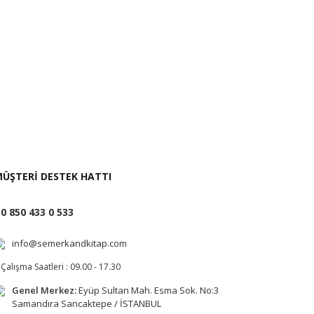
i İste
ÜŞTERİ DESTEK HATTI
0 850 433 0 533
info@semerkandkitap.com
Çalışma Saatleri : 09.00 - 17.30
Genel Merkez:
Eyüp Sultan Mah. Esma Sok. No:3
Samandıra Sancaktepe / İSTANBUL