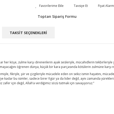
Tavsiye Et
Fiyat Alarm
Toptan Sipariş Formu
TAKSİT SEÇENEKLERİ
 her köşe, zulme karşı direnenlerin ayak sesleriyle, mücahidlerin tekbirleriyle 
acağını öğrenen dünya, küçük bir kara parçasında kötülerin zulmüne karşı ned
kalemiyle, fikriyle, şiir ve çizgileriyle mücadele eden on sekiz ismin hayatını, müc
dar bu isimler, sadece birer figür ya da lider değil, aynı zamanda yüreklerinde 
 zafer için değil, Allah’a verdiğimiz sözü tutmak için savaşıyoruz.”