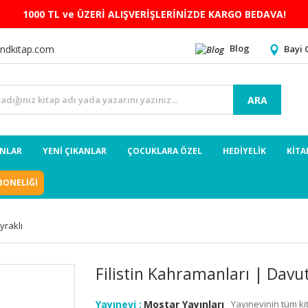
1000 TL ve ÜZERİ ALIŞVERİŞLERİNİZDE KARGO BEDAVA!
Blog
Bayi 
ndkitap.com
ARA
ANLAR
YENİ ÇIKANLAR
ÇOCUKLARA ÖZEL
HEDİYELİK
KİTA
BONELİĞİ
yraklı
Filistin Kahramanları | Davut
Yayınevi :
Mostar Yayınları
Yayınevinin tüm kit