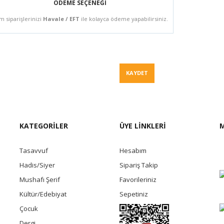
ÖDEME SEÇENEĞİ
m siparişlerinizi
Havale / EFT
ile kolayca ödeme yapabilirsiniz.
Fiyat Teklif
KAYDET
KATEGORİLER
ÜYE LİNKLERİ
M
Tasavvuf
Hesabım
Hadis/Siyer
Sipariş Takip
Mushafı Şerif
Favorileriniz
Kültür/Edebiyat
Sepetiniz
Çocuk
Dergi