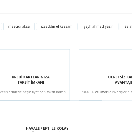
mescidi aksa
izzeddin el kassam
şeyh ahmed yasin
Sela
Bu ürüne ilk yorumu siz yapın!
Yorum Yaz
KREDİ KARTLARINIZA
ÜCRETSİZ K
TAKSİT İMKANI
AVANTAJI
şverişlerinizde peşin fiyatına 5 taksit imkanı
1000 TL ve üzeri
alışverişlerini
HAVALE / EFT İLE KOLAY