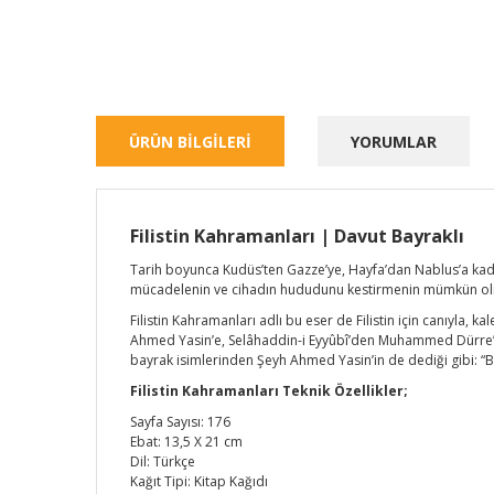
ÜRÜN BİLGİLERİ
YORUMLAR
Filistin Kahramanları | Davut Bayraklı
Tarih boyunca Kudüs’ten Gazze’ye, Hayfa’dan Nablus’a kadar
mücadelenin ve cihadın hududunu kestirmenin mümkün olmay
Filistin Kahramanları adlı bu eser de Filistin için canıyla, 
Ahmed Yasin’e, Selâhaddin-i Eyyûbî’den Muhammed Dürre’ye ka
bayrak isimlerinden Şeyh Ahmed Yasin’in de dediği gibi: “Biz
Filistin Kahramanları Teknik Özellikler;
Sayfa Sayısı: 176
Ebat: 13,5 X 21 cm
Dil: Türkçe
Kağıt Tipi: Kitap Kağıdı