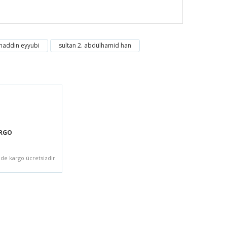
haddin eyyubi
sultan 2. abdülhamid han
ARGO
zde kargo ücretsizdir.