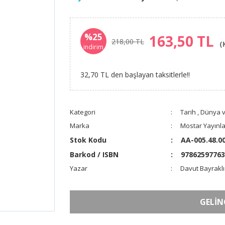
%25
163,50 TL
218,00 TL
(
indirim
32,70 TL den başlayan taksitlerle!!
Kategori
Tarih
,
Dünya v
Marka
Mostar Yayınla
Stok Kodu
AA-005.48.0
Barkod / ISBN
97862597763
Yazar
Davut Bayraklı
GELİN