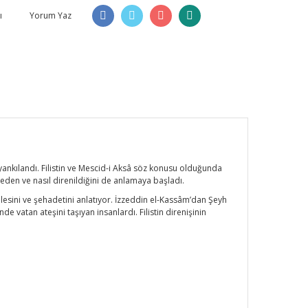
ı
Yorum Yaz
yankılandı. Filistin ve Mescid-i Aksâ söz konusu olduğunda
en ve nasıl direnildiğini de anlamaya başladı.
adelesini ve şehadetini anlatıyor. İzzeddin el-Kassâm’dan Şeyh
vatan ateşini taşıyan insanlardı. Filistin direnişinin