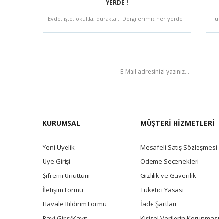
YERDE !
Evde, işte, okulda, durakta... Dergilerimiz her yerde !
Tü
BÜLTEN
KURUMSAL
MÜŞTERİ HİZMETLERİ
Yeni Üyelik
Mesafeli Satış Sözleşmesi
Üye Girişi
Ödeme Seçenekleri
Şifremi Unuttum
Gizlilik ve Güvenlik
İletişim Formu
Tüketici Yasası
Havale Bildirim Formu
İade Şartları
Bayi Giriş/Kayıt
Kişisel Verilerin Korunması