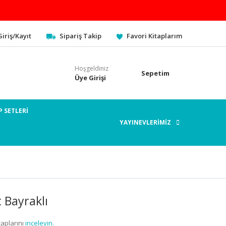
Giriş/Kayıt
Sipariş Takip
Favori Kitaplarım
Hoşgeldiniz
Sepetim
Üye Girişi
P SETLERİ
YAYINEVLERİMİZ
 Bayraklı
aplarını
inceleyin.