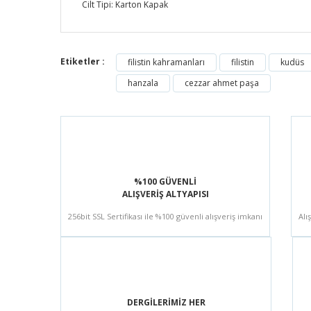
Cilt Tipi: Karton Kapak
Etiketler :
filistin kahramanları
filistin
kudüs
hanzala
cezzar ahmet paşa
%100 GÜVENLİ
ALIŞVERİŞ ALTYAPISI
256bit SSL Sertifikası ile %100 güvenli alışveriş imkanı
Alı
DERGİLERİMİZ HER