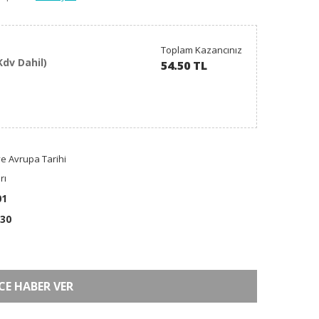
Toplam Kazancınız
Kdv Dahil)
54.50 TL
e Avrupa Tarihi
rı
01
30
CE HABER VER