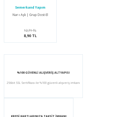
Semerkand Yapım
Nar-ı Aşk | Grup Dost-El
12,71 TL
8,90 TL
%100 GÜVENLİ ALIŞVERİŞ ALTYAPISI
256bit SSL Sertifikası ile %100 güvenli alışveriş imkanı
KREDİ KARTLARINIZA TAKSİT İMKANI