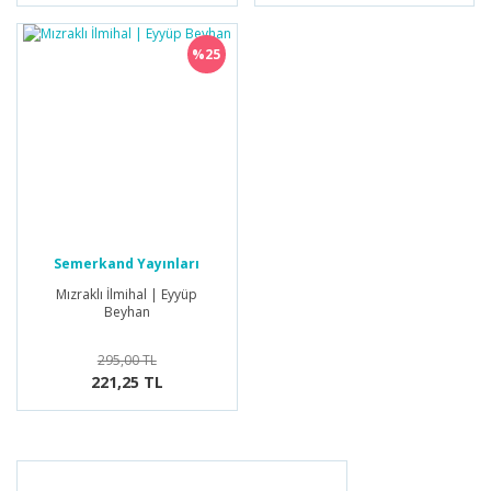
%25
Semerkand Yayınları
Mızraklı İlmihal | Eyyüp
Beyhan
295,00 TL
221,25 TL