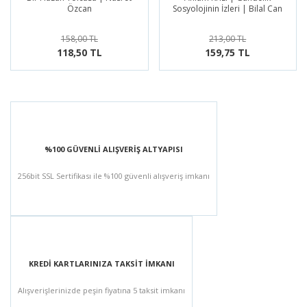
Özcan
Sosyolojinin İzleri | Bilal Can
158,00 TL
213,00 TL
118,50 TL
159,75 TL
%100 GÜVENLİ ALIŞVERİŞ ALTYAPISI
256bit SSL Sertifikası ile %100 güvenli alışveriş imkanı
KREDİ KARTLARINIZA TAKSİT İMKANI
Alışverişlerinizde peşin fiyatına 5 taksit imkanı