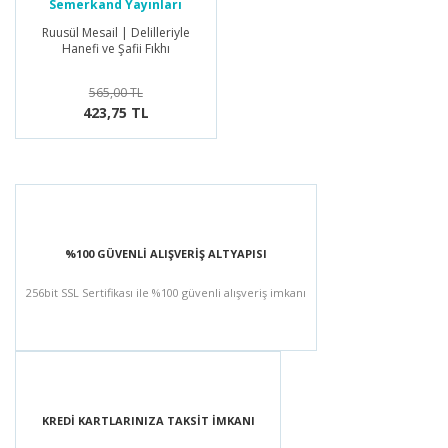
Semerkand Yayınları
Ruusül Mesail | Delilleriyle
Hanefi ve Şafii Fıkhı
565,00 TL
423,75 TL
%100 GÜVENLİ ALIŞVERİŞ ALTYAPISI
256bit SSL Sertifikası ile %100 güvenli alışveriş imkanı
KREDİ KARTLARINIZA TAKSİT İMKANI