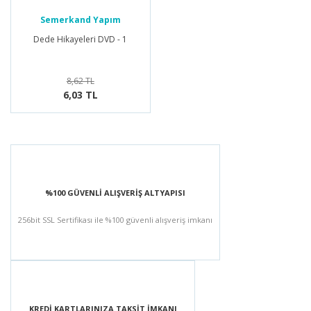
Semerkand Yapım
Dede Hikayeleri DVD - 1
8,62 TL
6,03 TL
%100 GÜVENLİ ALIŞVERİŞ ALTYAPISI
256bit SSL Sertifikası ile %100 güvenli alışveriş imkanı
KREDİ KARTLARINIZA TAKSİT İMKANI