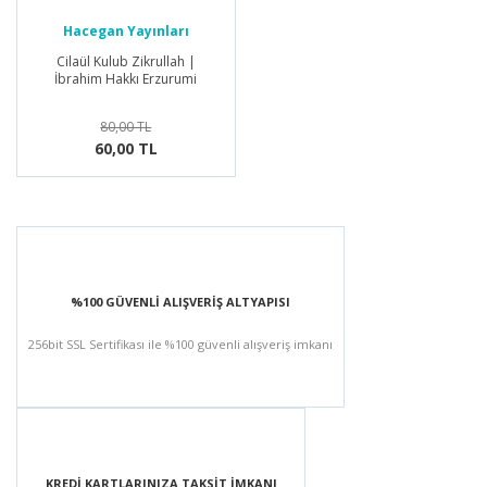
Hacegan Yayınları
Cilaül Kulub Zikrullah |
İbrahim Hakkı Erzurumi
80,00 TL
60,00 TL
%100 GÜVENLİ ALIŞVERİŞ ALTYAPISI
256bit SSL Sertifikası ile %100 güvenli alışveriş imkanı
KREDİ KARTLARINIZA TAKSİT İMKANI