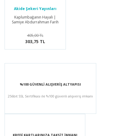
Akide Şekeri Yayınları
Kaplumbağanın Hayali |
Samiye Abdurrahman Farih
405,00 TL
303,75 TL
%100 GÜVENLİ ALIŞVERİŞ ALTYAPISI
256bit SSL Sertifikası ile %100 güvenli alışveriş imkanı
KREDİ KARTLARINIZA TAKSİT İMKANI