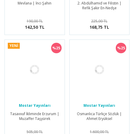
Mevlana | İnci Şahin
2. Abdülhamid ve Filistin |
Refik Şakir En-Nedşe
190,00 TL
225,00 TL
142,50 TL
168,75 TL
YENİ
%25
%25
Mostar Yayınları
Mostar Yayınları
Tasavvuf İkliminde Erzurum |
Osmanlıca Türkçe Sözlük |
Muzaffer Taşyürek
Ahmet Eryüksel
505,00 TL
1.600,00 TL