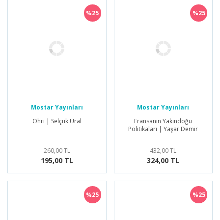
%25
%25
Mostar Yayınları
Mostar Yayınları
Ohri | Selçuk Ural
Fransanın Yakındoğu
Politikaları | Yaşar Demir
260,00 TL
432,00 TL
195,00 TL
324,00 TL
%25
%25