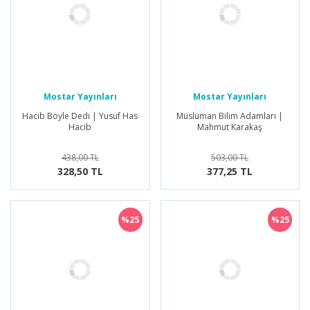
Mostar Yayınları
Mostar Yayınları
Hacib Böyle Dedi | Yusuf Has
Müslüman Bilim Adamları |
Hacib
Mahmut Karakaş
438,00 TL
503,00 TL
328,50 TL
377,25 TL
%25
%25