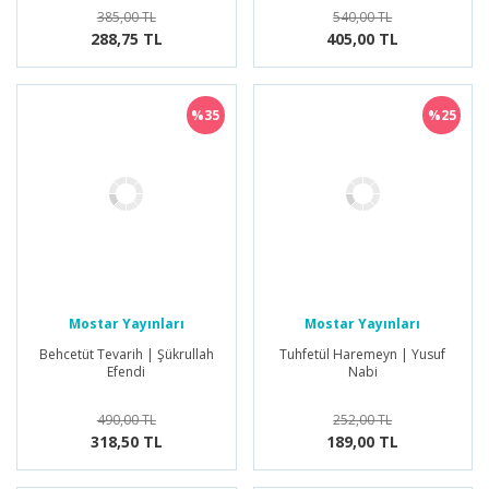
385,00 TL
540,00 TL
288,75 TL
405,00 TL
%35
%25
Mostar Yayınları
Mostar Yayınları
Behcetüt Tevarih | Şükrullah
Tuhfetül Haremeyn | Yusuf
Efendi
Nabi
490,00 TL
252,00 TL
318,50 TL
189,00 TL