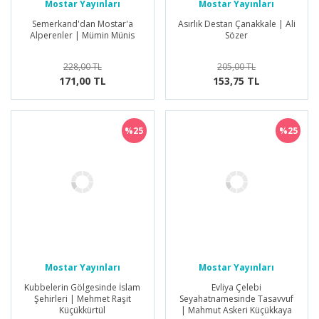
Mostar Yayınları
Mostar Yayınları
Semerkand'dan Mostar'a
Asırlık Destan Çanakkale | Ali
Alperenler | Mümin Münis
Sözer
228,00 TL
205,00 TL
171,00 TL
153,75 TL
%25
%25
Mostar Yayınları
Mostar Yayınları
Kubbelerin Gölgesinde İslam
Evliya Çelebi
Şehirleri | Mehmet Raşit
Seyahatnamesinde Tasavvuf
Küçükkürtül
| Mahmut Askeri Küçükkaya