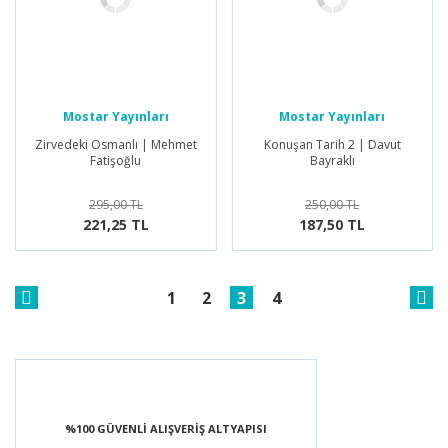
Mostar Yayınları
Mostar Yayınları
Zirvedeki Osmanlı | Mehmet
Konuşan Tarih 2 | Davut
Fatişoğlu
Bayraklı
295,00 TL
250,00 TL
221,25 TL
187,50 TL
1
2
3
4
%100 GÜVENLİ ALIŞVERİŞ ALTYAPISI