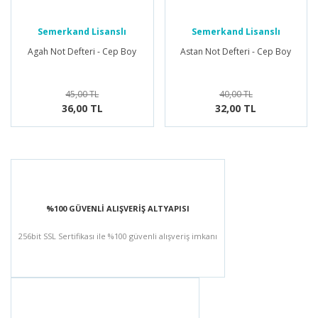
Semerkand Lisanslı
Semerkand Lisanslı
Ürünler
Ürünler
Agah Not Defteri - Cep Boy
Astan Not Defteri - Cep Boy
45,00 TL
40,00 TL
36,00 TL
32,00 TL
%100 GÜVENLİ ALIŞVERİŞ ALTYAPISI
256bit SSL Sertifikası ile %100 güvenli alışveriş imkanı