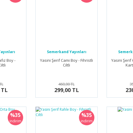
ayınları
Semerkand Yayınları
Semerka
afız Boy -
Yasini Şerif Cami Boy - Fihristli
Yasini Şerif 
iltli
Ciltli
Kar
TL
460,00 TL
3
 TL
299,00 TL
23
%35
%35
indirim
indirim