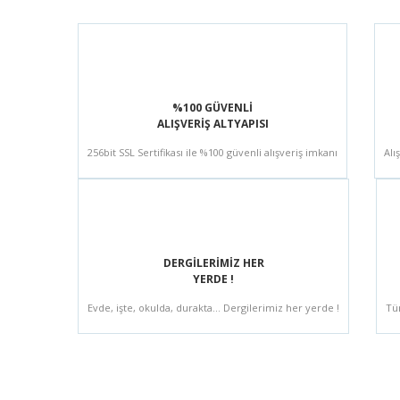
%100 GÜVENLİ
ALIŞVERİŞ ALTYAPISI
256bit SSL Sertifikası ile %100 güvenli alışveriş imkanı
Alı
DERGİLERİMİZ HER
YERDE !
Evde, işte, okulda, durakta... Dergilerimiz her yerde !
Tü