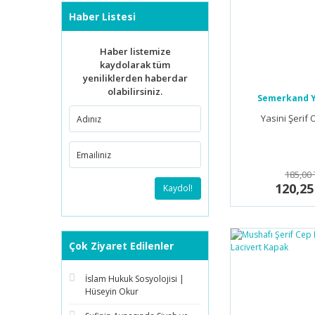
Haber Listesi
Haber listemize
kaydolarak tüm
yeniliklerden haberdar
olabilirsiniz.
Semerkand Y
Yasini Şerif 
185,00 
120,25
Kaydol!
Çok Ziyaret Edilenler
İslam Hukuk Sosyolojisi |
Hüseyin Okur