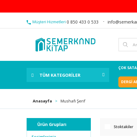
Müşteri Hizmetleri
0 850 433 0 533
info@semerka
ÇOK SAT
TÜM KATEGORİLER
DERGİ A
Anasayfa
Mushafı Şerif
Ürün Grupları
Stoktakiler
Seçimleriniz