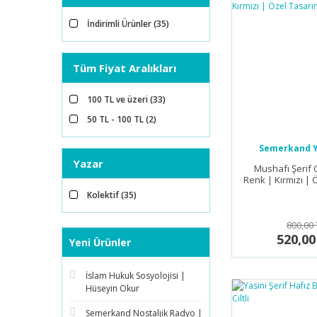
İndirimli Ürünler (35)
Tüm Fiyat Aralıkları
100 TL ve üzeri (33)
50 TL - 100 TL (2)
Semerkand Y
Yazar
Mushafı Şerif 
Renk | Kırmızı | 
Kolektif (35)
800,00 
520,00
Yeni Ürünler
İslam Hukuk Sosyolojisi |
Hüseyin Okur
Semerkand Nostaljik Radyo |