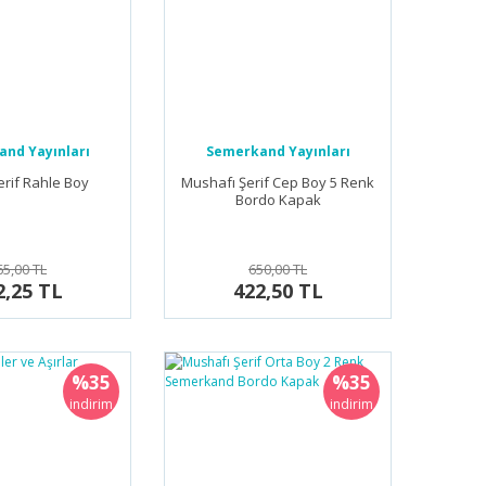
nd Yayınları
Semerkand Yayınları
erif Rahle Boy
Mushafı Şerif Cep Boy 5 Renk
Bordo Kapak
65,00 TL
650,00 TL
2,25 TL
422,50 TL
%35
%35
indirim
indirim