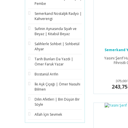
Pembe
Semerkand Nostaljik Radyo |
Kahverengi
Sufinin Aynasında Siyah ve
Beyaz | Kitabül Beyaz
Salihlerle Sohbet | Sohbetül
Ahyar
Semerkand Y
Yasini Şerif H
Tarih Bunları Da Yazdı |
Fihristli C
Ömer Faruk Yazar
Bostanül Arifin
375,00 
İki Aşk Çiçeği | Ömer Nasuhi
243,75
Bilmen
Dilin Afetleri | Bin Düşün Bir
Söyle
Allah İçin Sevmek