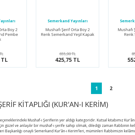
ayınları
Semerkand Yayınları
Semerka
Orta Boy 2
Mushafı Şerif Orta Boy 2
Mushafı Ş
nd Pembe
Renk Semerkand Yeşil Kapak
Renk
k
TL
655,00 TL
8
 TL
425,75 TL
55
1
2
ERİF KİTAPLIĞI (KUR'AN-I KERİM)
seçeneklerindeki Mushaf-ı Şeriflerin yer aldığı kategoridir. Kutsal kitabımız Kur’â
in güzel ve anlaşılır bir mushaf-ı şerife sahip olmak, dilediği zaman Rabbinin ke
leri Başkanlığı onaylı Semerkand Kur’ân-ı Kerim’leri, müminleri Rabbimizin kelâ