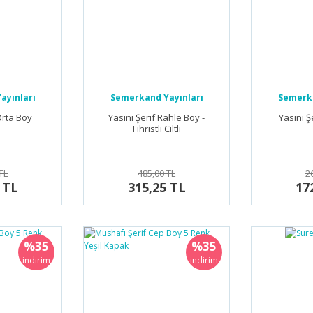
ayınları
Semerkand Yayınları
Semerka
Orta Boy
Yasini Şerif Rahle Boy -
Yasini Ş
Fihristli Ciltli
TL
485,00 TL
2
 TL
315,25 TL
17
%35
%35
indirim
indirim