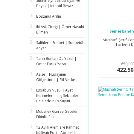
Sufinin Aynasında Siyah ve
Beyaz | Kitabül Beyaz
Bostanül Arifin
İki Aşk Çiçeği | Ömer Nasuhi
Semerkand Y
Bilmen
Mushafı Şerif Ce
Salihlerle Sohbet | Sohbetül
Lacivert 
Ahyar
Tarih Bunları Da Yazdı |
650,00 
Ömer Faruk Yazar
422,50
Azize | Hüdayinin
Gölgesinde | Elif Veske
Esbabün Nüzul | Ayeti
Kerimelerin İniş Sebepleri |
Celaleddin Es-Suyuti
Mübarek Gün ve Geceler
Etkinlik Paketi
12 Aylık Alemlere Rahmet
Külliyatı Posta Aboneliği