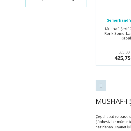
Semerkand Y
Mushafı Şerif 
Renk Semerka
Kapa
655,00 
425,75
MUSHAF-I Ş
Çeşitli ebat ve baskı 
Şüphesiz bir mümin iç
hazırlanan Diyanet İş