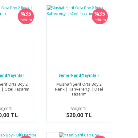
%35
%35
indirim
indirim
nd Yayınları
Semerkand Yayınları
erif Orta Boy 2
Mushafı Şerif Orta Boy 2
a | Özel Tasarım
Renk | Kahverengi | Özel
Tasarım
00,00 TL
800,00 TL
0,00 TL
520,00 TL