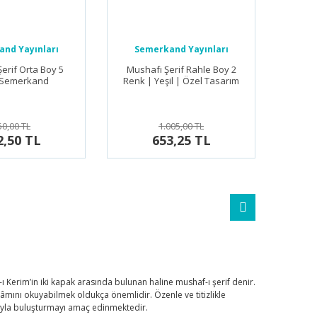
nd Yayınları
Semerkand Yayınları
erif Orta Boy 5
Mushafı Şerif Rahle Boy 2
 Semerkand
Renk | Yeşil | Özel Tasarım
50,00 TL
1.005,00 TL
2,50 TL
653,25 TL
n-ı Kerim’in iki kapak arasında bulunan haline mushaf-ı şerif denir.
lâmını okuyabilmek oldukça önemlidir. Özenle ve titizlikle
mıyla buluşturmayı amaç edinmektedir.