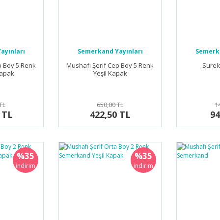
ayınları
Semerkand Yayınları
Semerka
p Boy 5 Renk
Mushafı Şerif Cep Boy 5 Renk
Surele
Kapak
Yeşil Kapak
TL
650,00 TL
1
 TL
422,50 TL
94
%35
%35
indirim
indirim