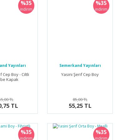
%35
%35
indirim
indirim
nd Yayınları
Semerkand Yayınları
f Cep Boy - Ciltli
Yasini Şerif Cep Boy
be Kapak
55,00 TL
85,00 TL
0,75 TL
55,25 TL
%35
%35
indirim
indirim