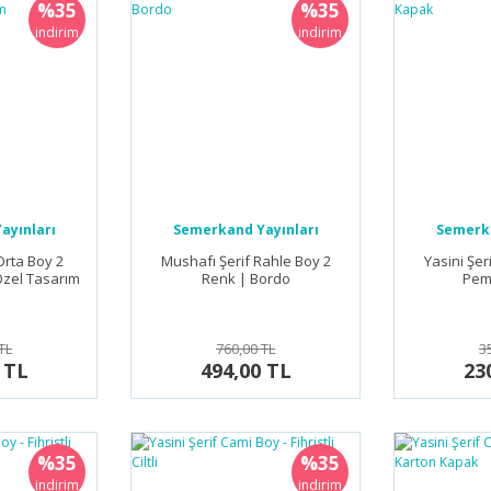
%35
%35
indirim
indirim
ayınları
Semerkand Yayınları
Semerka
Orta Boy 2
Mushafı Şerif Rahle Boy 2
Yasini Şeri
Özel Tasarım
Renk | Bordo
Pem
TL
760,00 TL
3
 TL
494,00 TL
23
%35
%35
indirim
indirim