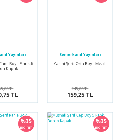
nd Yayınları
Semerkand Yayınları
Cami Boy - Fihristli
Yasini Şerif Orta Boy - Mealli
ton Kapak
55,00 TL
245,00 TL
0,75 TL
159,25 TL
%35
%35
indirim
indirim