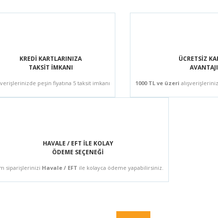
KREDİ KARTLARINIZA
ÜCRETSİZ K
TAKSİT İMKANI
AVANTAJI
şverişlerinizde peşin fiyatına 5 taksit imkanı
1000 TL ve üzeri
alışverişlerini
HAVALE / EFT İLE KOLAY
ÖDEME SEÇENEĞİ
m siparişlerinizi
Havale / EFT
ile kolayca ödeme yapabilirsiniz.