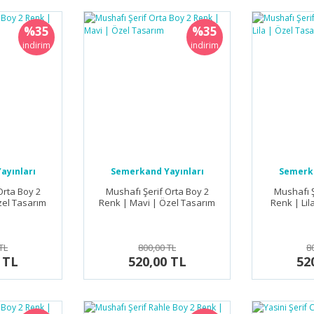
%35
%35
indirim
indirim
ayınları
Semerkand Yayınları
Semerka
Orta Boy 2
Mushafı Şerif Orta Boy 2
Mushafı Ş
zel Tasarım
Renk | Mavi | Özel Tasarım
Renk | Lil
TL
800,00 TL
8
 TL
520,00 TL
52