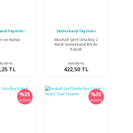
nd Yayınları
Semerkand Yayınları
r ve Aşırlar
Mushafı Şerif Orta Boy 2
Renk Semerkand Bordo
Kapak
45,00 TL
650,00 TL
,25 TL
422,50 TL
%35
%35
indirim
indirim