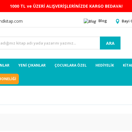
1000 TL ve ÜZERİ ALIŞVERİŞLERİNİZDE KARGO BEDAVA!
Blog
Bayi 
ndkitap.com
ARA
ANLAR
YENİ ÇIKANLAR
ÇOCUKLARA ÖZEL
HEDİYELİK
KİTA
BONELİĞİ