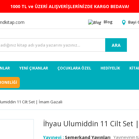
1000 TL ve ÜZERİ ALIŞVERİŞLERİNİZDE KARGO BEDAVA!
Blog
Bayi 
ndkitap.com
ARA
ANLAR
YENİ ÇIKANLAR
ÇOCUKLARA ÖZEL
HEDİYELİK
KİTA
BONELİĞİ
lumiddin 11 Cilt Set | İmam Gazali
İhyau Ulumiddin 11 Cilt Set 
Yayınevi :
Semerkand Yayınları
Yayınevinin t