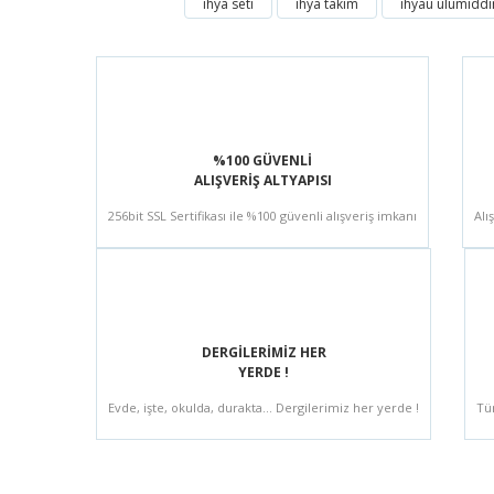
ihya seti
ihya takım
ihyau ulumiddi
%100 GÜVENLİ
ALIŞVERİŞ ALTYAPISI
256bit SSL Sertifikası ile %100 güvenli alışveriş imkanı
Alı
DERGİLERİMİZ HER
YERDE !
Evde, işte, okulda, durakta... Dergilerimiz her yerde !
Tü