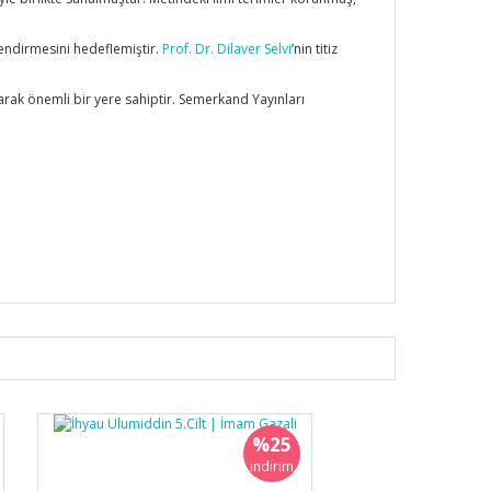
lendirmesini hedeflemiştir.
Prof. Dr. Dilaver Selvi
’nin titiz
arak önemli bir yere sahiptir. Semerkand Yayınları
%25
indirim