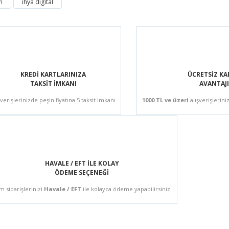
n
ihya digital
KREDİ KARTLARINIZA
ÜCRETSİZ K
TAKSİT İMKANI
AVANTAJI
şverişlerinizde peşin fiyatına 5 taksit imkanı
1000 TL ve üzeri
alışverişlerini
HAVALE / EFT İLE KOLAY
ÖDEME SEÇENEĞİ
m siparişlerinizi
Havale / EFT
ile kolayca ödeme yapabilirsiniz.