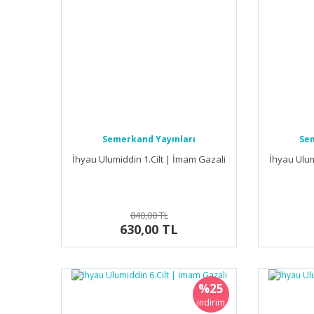
Semerkand Yayınları
Sem
İhyau Ulumiddin 1.Cilt | İmam Gazali
İhyau Ulum
840,00 TL
630,00 TL
%25
indirim