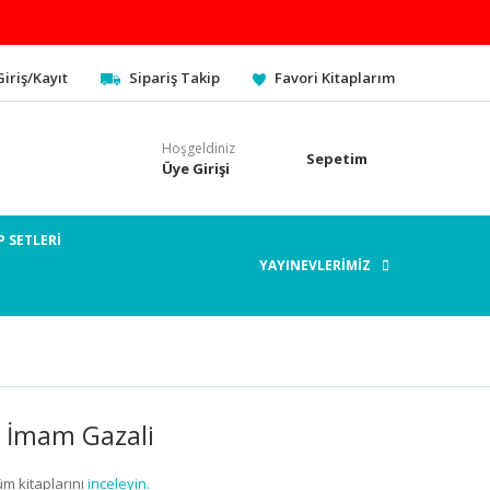
Giriş/Kayıt
Sipariş Takip
Favori Kitaplarım
Hoşgeldiniz
Sepetim
Üye Girişi
P SETLERİ
YAYINEVLERİMİZ
| İmam Gazali
üm kitaplarını
inceleyin.