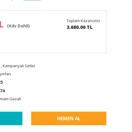
Toplam Kazancınız
TL
(Kdv Dahil)
3.680.00 TL
,
Kampanyalı Setler
ınları
35
74
İmam Gazali
HEMEN AL