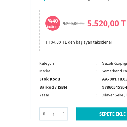
%40
5.520,00 
9.200,00 TL
indirim
1.104,00 TL den başlayan taksitlerle!!
Kategori
Gazali Kitaplığı
Marka
Semerkand Yay
Stok Kodu
AA-001.18.0
Barkod / ISBN
97860515954
Yazar
Dilaver Selvi
,
SEPETE EKLE