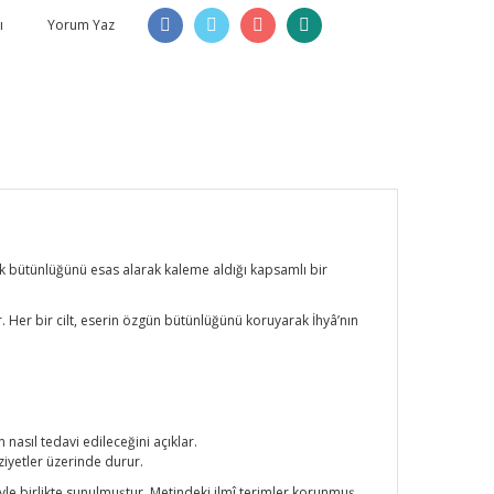
ı
Yorum Yaz
lâk bütünlüğünü esas alarak kaleme aldığı kapsamlı bir
er bir cilt, eserin özgün bütünlüğünü koruyarak İhyâ’nın
.
 nasıl tedavi edileceğini açıklar.
ziyetler üzerinde durur.
riyle birlikte sunulmuştur. Metindeki ilmî terimler korunmuş,