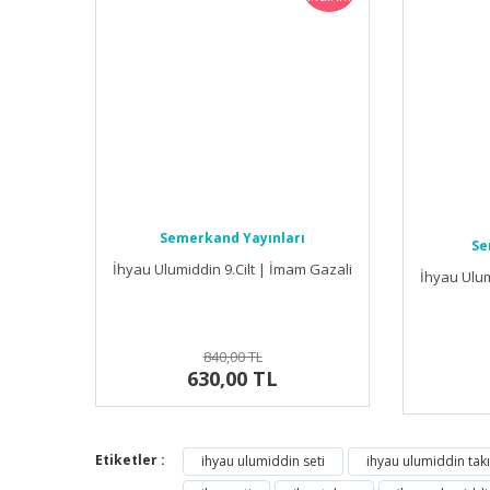
Semerkand Yayınları
Se
İhyau Ulumiddin 9.Cilt | İmam Gazali
İhyau Ulum
840,00 TL
630,00 TL
Etiketler :
ihyau ulumiddin seti
ihyau ulumiddin tak