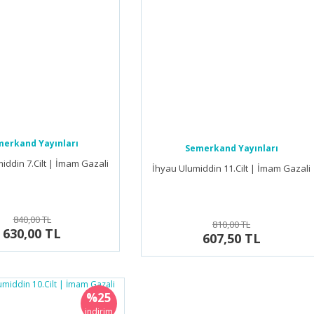
erkand Yayınları
Semerkand Yayınları
iddin 7.Cilt | İmam Gazali
İhyau Ulumiddin 11.Cilt | İmam Gazali
840,00 TL
810,00 TL
630,00 TL
607,50 TL
%25
indirim