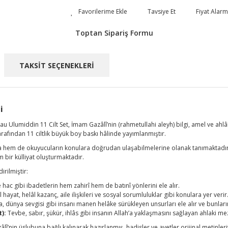
Tavsiye Et
Fiyat Alarm
Toptan Sipariş Formu
TAKSİT SEÇENEKLERİ
i
hyau Ulumiddin 11 Cilt Set, İmam Gazâlî’nin (rahmetullahi aleyh) bilgi, amel ve ah
arafından 11 ciltlik büyük boy baskı hâlinde yayımlanmıştır.
em de okuyucuların konulara doğrudan ulaşabilmelerine olanak tanımaktadır. H
 bir külliyat oluşturmaktadır.
irilmiştir:
hac gibi ibadetlerin hem zahirî hem de batınî yönlerini ele alır.
ayat, helâl kazanç, aile ilişkileri ve sosyal sorumluluklar gibi konulara yer verir
ya, dünya sevgisi gibi insanı manen helâke sürükleyen unsurları ele alır ve bunların
):
Tevbe, sabır, şükür, ihlâs gibi insanın Allah’a yaklaşmasını sağlayan ahlaki me
âlî’nin üslubuna bağlı kalınarak hazırlanmış, hadisler ve ayetler orijinal metinle