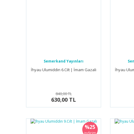
Semerkand Yayınları
Sem
İhyau Ulumiddin 6.Cilt | İmam Gazali
İhyau Ulum
840,00 TL
630,00 TL
%25
indirim