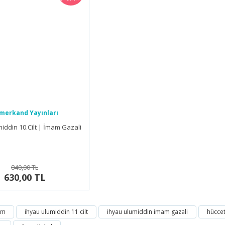
merkand Yayınları
iddin 10.Cilt | İmam Gazali
840,00 TL
630,00 TL
ım
ihyau ulumiddin 11 cilt
ihyau ulumiddin imam gazali
hüccet