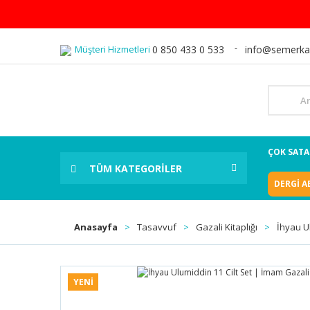
Müşteri Hizmetleri
0 850 433 0 533
info@semerka
ÇOK SAT
TÜM KATEGORİLER
DERGİ A
Anasayfa
Tasavvuf
Gazali Kitaplığı
İhyau U
YENİ