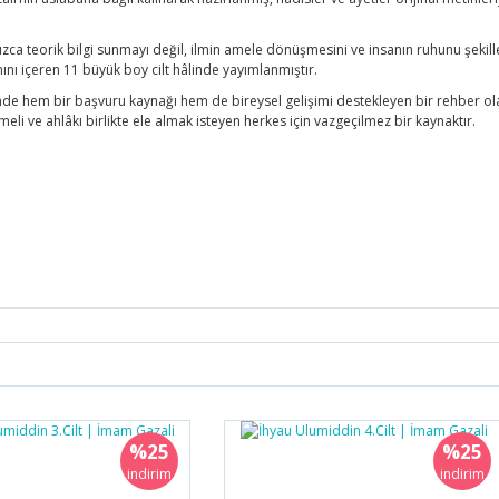
ızca teorik bilgi sunmayı değil, ilmin amele dönüşmesini ve insanın ruhunu şekil
nı içeren 11 büyük boy cilt hâlinde yayımlanmıştır.
inde hem bir başvuru kaynağı hem de bireysel gelişimi destekleyen bir rehber ol
ameli ve ahlâkı birlikte ele almak isteyen herkes için vazgeçilmez bir kaynaktır.
Bu ürüne ilk yorumu siz yapın!
%25
%25
Yorum Yaz
indirim
indirim