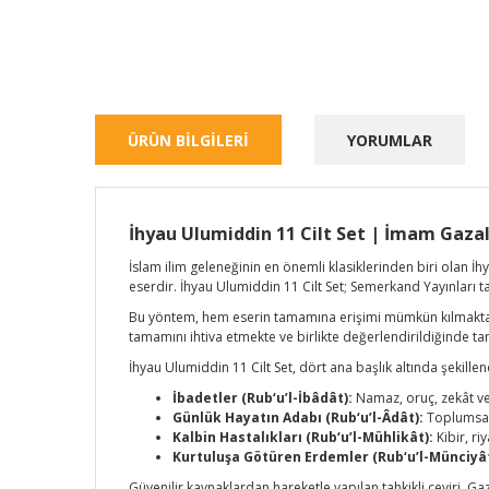
ÜRÜN BİLGİLERİ
YORUMLAR
İhyau Ulumiddin 11 Cilt Set | İmam Gazal
İslam ilim geleneğinin en önemli klasiklerinden biri olan İ
eserdir. İhyau Ulumiddin 11 Cilt Set; Semerkand Yayınları t
Bu yöntem, hem eserin tamamına erişimi mümkün kılmakta h
tamamını ihtiva etmekte ve birlikte değerlendirildiğinde tam
İhyau Ulumiddin 11 Cilt Set, dört ana başlık altında şekillend
İbadetler (Rub‘u’l-İbâdât):
Namaz, oruç, zekât ve 
Günlük Hayatın Adabı (Rub‘u’l-Âdât):
Toplumsal h
Kalbin Hastalıkları (Rub‘u’l-Mühlikât):
Kibir, ri
Kurtuluşa Götüren Erdemler (Rub‘u’l-Münciyât
Güvenilir kaynaklardan hareketle yapılan tahkikli çeviri, Gaz