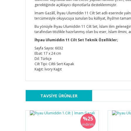
gerektiğinde açıklayıcı dipnotlarla desteklenmiştir.
İmam Gazâlî, İhyau Ulumiddin 11 Cilt Set adlı eserinde yaln
tercümesiyle okuyucuya sunulan bu külliyat, İhyâ’nın tamamı
Bu yönüyle İhyau Ulumiddin 11 Cilt Set, İslam ilim geleneğ
tarafından titizlikle hazırlanmış olan bu eser, İslam ilmini, 
İhyau Ulumiddin 11 Cilt Set Teknik Özellikler;
Sayfa Sayısı: 6032
Ebat: 17 x 24 cm
Dil: Türkçe
Cilt Tipi: Ciltli Sert Kapak
Kağıt: İvory Kağıt
TAVSİYE ÜRÜNLER
%25
indirim