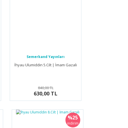
Semerkand Yayınları
İhyau Ulumiddin 5.Cilt | İmam Gazali
840,00 TL
630,00 TL
%25
indirim