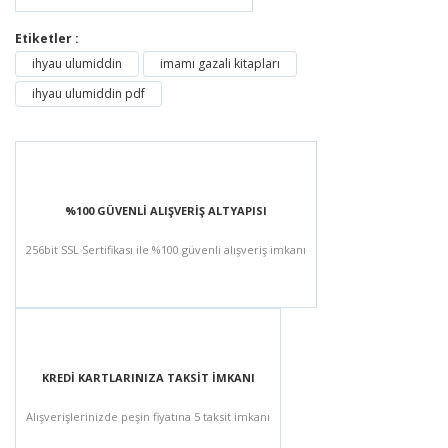
Etiketler :
ihyau ulumiddin
imamı gazali kitapları
ihyau ulumiddin pdf
%100 GÜVENLİ ALIŞVERİŞ ALTYAPISI
256bit SSL Sertifikası ile %100 güvenli alışveriş imkanı
KREDİ KARTLARINIZA TAKSİT İMKANI
Alışverişlerinizde peşin fiyatına 5 taksit imkanı