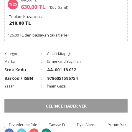
840,00 TL
%25
630,00 TL
(Kdv Dahil)
Toplam Kazancınız
210.00 TL
126,00 TL den başlayan taksitlerle!!
Kategori
Gazali Kitaplığı
Marka
Semerkand Yayınları
Stok Kodu
AA-001.18.032
Barkod / ISBN
9786051596754
Yazar
İmam Gazali
GELİNCE HABER VER
Tavsiye Et
Fiyat Alarmı
Yorum Yaz