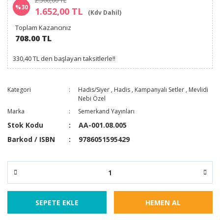
2.360,00 TL
%30
1.652,00 TL
(Kdv Dahil)
Toplam Kazancınız
708.00 TL
330,40 TL den başlayan taksitlerle!!
Kategori
Hadis/Siyer
,
Hadis
,
Kampanyalı Setler
,
Mevlidi
Nebi Özel
Marka
Semerkand Yayınları
Stok Kodu
AA-001.08.005
Barkod / ISBN
9786051595429
SEPETE EKLE
HEMEN AL