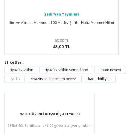
Şadırvan Yayınları
İlim ve Alimler Hakkında 100 Hadisi Şerif | Hafız Mehmet Hilmi
60,00 TL
45,00 TL
Etiketler :
riyazüs salihin
riyazüs salihin semerkand
Imam nevevi
Hadis
riyazüs salihin imam nevevi
hadis külliyatı
%100 GÜVENLİ ALIŞVERİŞ ALTYAPISI
256bit SSL Sertifikası ile %100 güvenli alışveriş imkanı