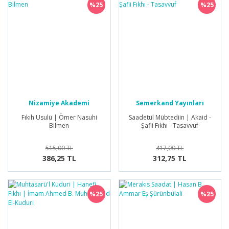
%25
%25
Nizamiye Akademi
Semerkand Yayınları
Yayınları
Fıkıh Usulü | Ömer Nasuhi
Saadetül Mübtediin | Akaid -
Bilmen
Şafii Fıkhı - Tasavvuf
515,00 TL
417,00 TL
386,25 TL
312,75 TL
%25
%25