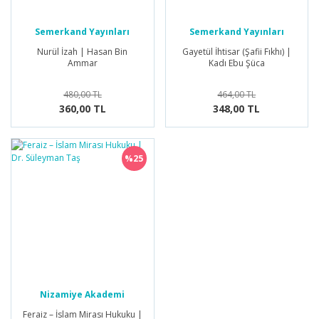
Semerkand Yayınları
Semerkand Yayınları
Nurül İzah | Hasan Bin
Gayetül İhtisar (Şafii Fıkhı) |
Ammar
Kadı Ebu Şüca
480,00 TL
464,00 TL
360,00 TL
348,00 TL
%25
Nizamiye Akademi
Yayınları
Feraiz – İslam Mirası Hukuku |