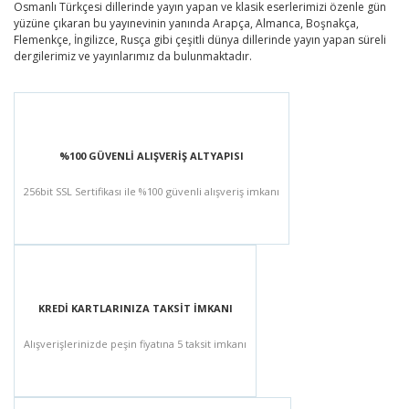
Osmanlı Türkçesi dillerinde yayın yapan ve klasik eserlerimizi özenle gün
yüzüne çıkaran bu yayınevinin yanında Arapça, Almanca, Boşnakça,
Flemenkçe, İngilizce, Rusça gibi çeşitli dünya dillerinde yayın yapan süreli
dergilerimiz ve yayınlarımız da bulunmaktadır.
%100 GÜVENLİ ALIŞVERİŞ ALTYAPISI
256bit SSL Sertifikası ile %100 güvenli alışveriş imkanı
KREDİ KARTLARINIZA TAKSİT İMKANI
Alışverişlerinizde peşin fiyatına 5 taksit imkanı