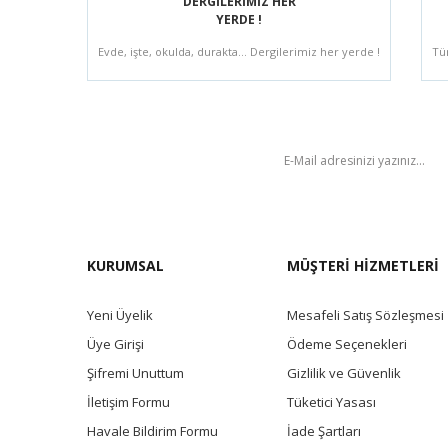
DERGİLERİMİZ HER
YERDE !
Evde, işte, okulda, durakta... Dergilerimiz her yerde !
Tü
BÜLTEN
KURUMSAL
MÜŞTERİ HİZMETLERİ
Yeni Üyelik
Mesafeli Satış Sözleşmesi
Üye Girişi
Ödeme Seçenekleri
Şifremi Unuttum
Gizlilik ve Güvenlik
İletişim Formu
Tüketici Yasası
Havale Bildirim Formu
İade Şartları