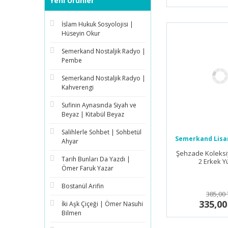
Yeni Ürünler
İslam Hukuk Sosyolojisi |
Hüseyin Okur
Semerkand Nostaljik Radyo |
Pembe
Semerkand Nostaljik Radyo |
Kahverengi
Sufinin Aynasında Siyah ve
Beyaz | Kitabül Beyaz
Salihlerle Sohbet | Sohbetül
Semerkand Lisan
Ahyar
Şehzade Koleks
Tarih Bunları Da Yazdı |
2 Erkek 
Ömer Faruk Yazar
Bostanül Arifin
385,00 
335,00
İki Aşk Çiçeği | Ömer Nasuhi
Bilmen