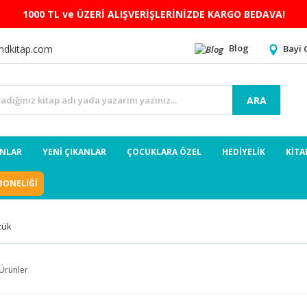
1000 TL ve ÜZERİ ALIŞVERİŞLERİNİZDE KARGO BEDAVA!
Blog
Bayi 
ndkitap.com
ARA
ANLAR
YENİ ÇIKANLAR
ÇOCUKLARA ÖZEL
HEDİYELİK
KİTA
BONELİĞİ
zük
Ürünler