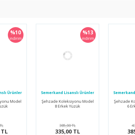
%10
%13
indirim
indirim
slı Ürünler
Semerkand Lisanslı Ürünler
Semerkand 
iyonu Model
Şehzade Koleksiyonu Model
Şehzade Ko
Yüzük
8 Erkek Yüzük
6 Er
TL
385,00 TL
4
 TL
335,00 TL
38