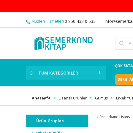
Müşteri Hizmetleri
0 850 433 0 533
info@semerka
ÇOK SAT
TÜM KATEGORİLER
DERGİ A
Anasayfa
Lisanslı Ürünler
Gümüş
Erkek Yü
Semerkand Lisanslı 
Ürün Grupları