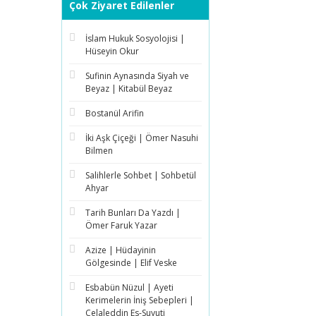
Çok Ziyaret Edilenler
İslam Hukuk Sosyolojisi |
Hüseyin Okur
Sufinin Aynasında Siyah ve
Beyaz | Kitabül Beyaz
Bostanül Arifin
İki Aşk Çiçeği | Ömer Nasuhi
Bilmen
Salihlerle Sohbet | Sohbetül
Ahyar
Tarih Bunları Da Yazdı |
Ömer Faruk Yazar
Azize | Hüdayinin
Gölgesinde | Elif Veske
Esbabün Nüzul | Ayeti
Kerimelerin İniş Sebepleri |
Celaleddin Es-Suyuti