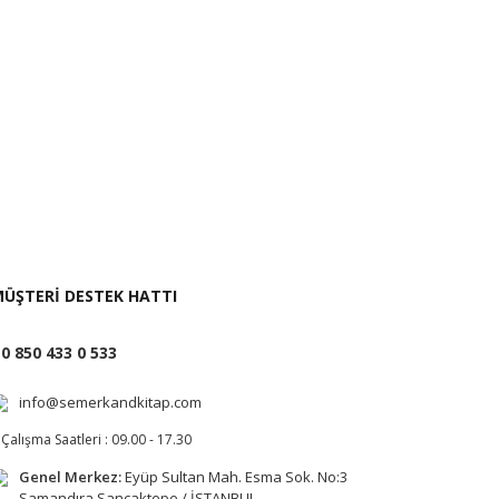
klifi İste
ÜŞTERİ DESTEK HATTI
0 850 433 0 533
info@semerkandkitap.com
Çalışma Saatleri : 09.00 - 17.30
Genel Merkez:
Eyüp Sultan Mah. Esma Sok. No:3
Samandıra Sancaktepe / İSTANBUL