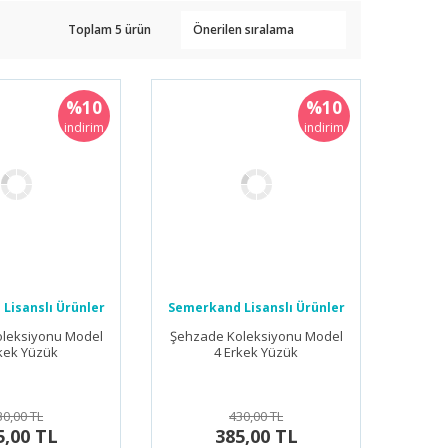
Toplam 5 ürün
%10
%10
indirim
indirim
Lisanslı Ürünler
Semerkand Lisanslı Ürünler
leksiyonu Model
Şehzade Koleksiyonu Model
kek Yüzük
4 Erkek Yüzük
30,00 TL
430,00 TL
5,00 TL
385,00 TL