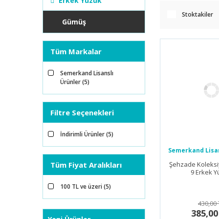
Erkek Yüzük
Stoktakiler
Gümüş
Tüm Markalar
Semerkand Lisanslı
Ürünler (5)
Filtre Seçenekleri
İndirimli Ürünler (5)
Semerkand Lisan
Tüm Fiyat Aralıkları
Şehzade Koleks
9 Erkek 
100 TL ve üzeri (5)
430,00 
385,00