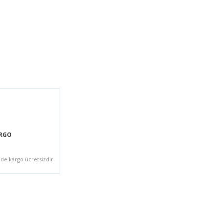
ARGO
zde kargo ücretsizdir.