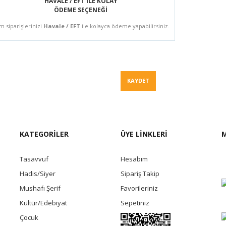
HAVALE / EFT İLE KOLAY
ÖDEME SEÇENEĞİ
m siparişlerinizi
Havale / EFT
ile kolayca ödeme yapabilirsiniz.
Fiyat Te
KAYDET
KATEGORİLER
ÜYE LİNKLERİ
M
Tasavvuf
Hesabım
Hadis/Siyer
Sipariş Takip
Mushafı Şerif
Favorileriniz
Kültür/Edebiyat
Sepetiniz
Çocuk