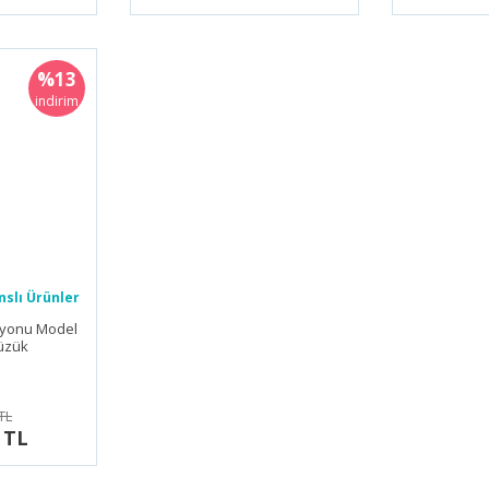
%13
indirim
slı Ürünler
iyonu Model
Yüzük
TL
 TL