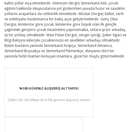
kalbe yollar inşa etmektedir. Ailemizin dergisi Semerkand Aile, çocuk
eğitimi hakkında okuyucularına yol gösterirken yuvada huzur ve saadetin
yollarını arayanlara da rehberlik etmektedir. Mostar Dergisi; kültür, tarih
ve edebiyata müslümanca bir bakış açısı geliştirmektedir. Genç Okur
Dergisi, kimilerine göre çocuk, kimilerine göre büyük olan ilk gençlik
çağındaki gençlere çocuk muamelesi yapmamakta, onlara iyi bir arkadaş,
iyi bir yoldaş olmaktadır. Mavi Fidan Dergisi, zengin içeriği, Şeker Ağacı ve
Bilgi Bahçesi ekleriyle çocuklarınızın en sevdikleri arkadaşı olmaktadır.
Bütün bunların yanında Semerkand Arapça, Semerkand Almanca,
Semerkand Boşnakça ve Semerkand Flemenkçe, dünyanın dört bir
yanında farklı lisanları konuşan insanlara, güzel bir muştu götürmektedir.
%100 GÜVENLİ ALIŞVERİŞ ALTYAPISI
256bit SSL Sertifikası ile %100 güvenli alışveriş imkanı