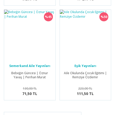
%45
%50
Semerkand Aile Yayınları
Eşik Yayınları
Bebeğin Güncesi | Öznur
Aile Okulunda Çocuk Eğitimi |
Yavaş | Perihan Murat
Remziye Özdemir
130,00 TL
223,00 TL
71,50 TL
111,50 TL