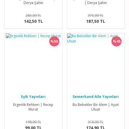
Derya Şahin
| Derya Şahin
285,00 TL
375,00 TL
142,50 TL
187,50 TL
%50
%45
Eşik Yayınları
Semerkand Aile Yayınları
Ergenlik Rehberi | Recep
Bu Bebekler Bir Alem | Ayzıt
Murat
Uluat
198,00 TL
318,00 TL
99,00 TL
174,90 TL