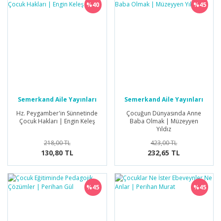
%40
%45
Semerkand Aile Yayınları
Semerkand Aile Yayınları
Hz. Peygamber'in Sünnetinde
Çocuğun Dünyasında Anne
Çocuk Hakları | Engin Keleş
Baba Olmak | Müzeyyen
Yıldız
218,00 TL
423,00 TL
130,80 TL
232,65 TL
%45
%45