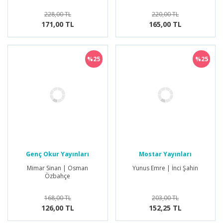
228,00 TL
220,00 TL
171,00 TL
165,00 TL
%25
%25
Genç Okur Yayınları
Mostar Yayınları
Mimar Sinan | Osman
Yunus Emre | İnci Şahin
Özbahçe
168,00 TL
203,00 TL
126,00 TL
152,25 TL