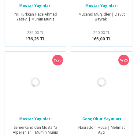
Mostar Yayınları
Mostar Yayınları
Piri Türkkan Hace Ahmed
Mücahid Mürşidler | Davut
Yesevi | Mümin Münis
Bayraklı
235,00 TL
220,00 TL
176,25 TL
165,00 TL
%25
%25
Mostar Yayınları
Genç Okur Yayınları
Semerkand'dan Mostar'a
Nasreddin Hoca | Mehmet
Alperenler | Mümin Münis
Aycı