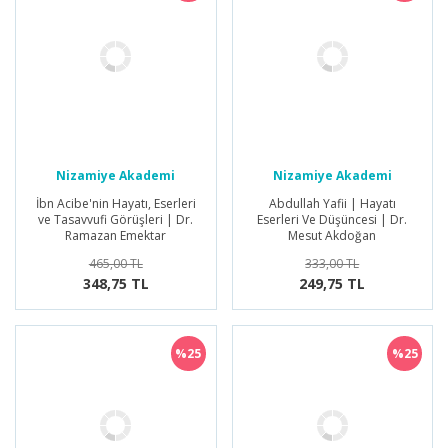
Nizamiye Akademi
Nizamiye Akademi
Yayınları
Yayınları
İbn Acibe'nin Hayatı, Eserleri
Abdullah Yafii | Hayatı
ve Tasavvufi Görüşleri | Dr.
Eserleri Ve Düşüncesi | Dr.
Ramazan Emektar
Mesut Akdoğan
465,00 TL
333,00 TL
348,75 TL
249,75 TL
%25
%25