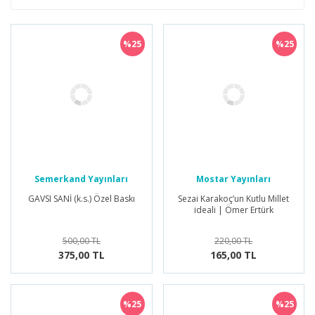
%25
%25
Semerkand Yayınları
Mostar Yayınları
GAVSI SANİ (k.s.) Özel Baskı
Sezai Karakoç’un Kutlu Millet
ideali | Ömer Ertürk
500,00 TL
220,00 TL
375,00 TL
165,00 TL
%25
%25