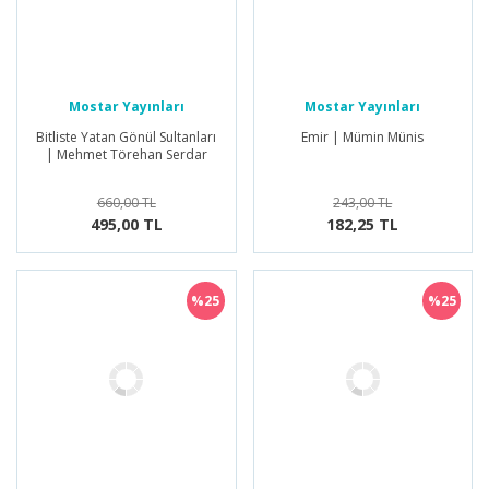
Mostar Yayınları
Mostar Yayınları
Bitliste Yatan Gönül Sultanları
Emir | Mümin Münis
| Mehmet Törehan Serdar
660,00 TL
243,00 TL
495,00 TL
182,25 TL
%25
%25