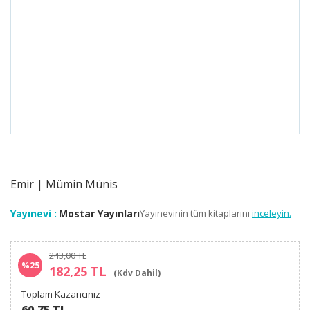
Emir | Mümin Münis
Yayınevi :
Mostar Yayınları
Yayınevinin tüm kitaplarını
inceleyin.
243,00 TL
%25
182,25 TL
(Kdv Dahil)
Toplam Kazancınız
60.75 TL