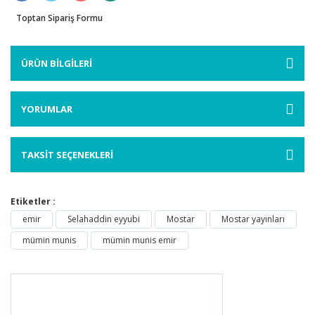
Toptan Sipariş Formu
ÜRÜN BİLGİLERİ
YORUMLAR
TAKSİT SEÇENEKLERİ
Etiketler :
emir
Selahaddin eyyubi
Mostar
Mostar yayınları
mümin munis
mümin munis emir