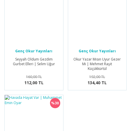
Selçuklu Tarihi
Öykü/Hikaye
Tarihi Roman
Piyes
Roman
Röportaj
Genç Okur Yayınları
Genç Okur Yayınları
Seyyah Oldum Gezdim
Okur Yazar Mısın Uyur Gezer
Seyahatname
Gurbet Elleri | Selim Uğur
Mi | Mehmet Raşit
Küçükkürtül
Şiir
160,00 TL
192,00 TL
112,00 TL
134,40 TL
Tarihi Roman
%30