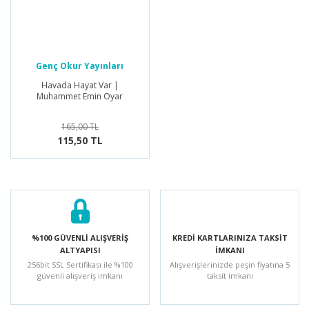
Genç Okur Yayınları
Havada Hayat Var |
Muhammet Emin Oyar
165,00 TL
115,50 TL
%100 GÜVENLİ ALIŞVERİŞ
KREDİ KARTLARINIZA TAKSİT
ALTYAPISI
İMKANI
256bit SSL Sertifikası ile %100
Alışverişlerinizde peşin fiyatına 5
güvenli alışveriş imkanı
taksit imkanı