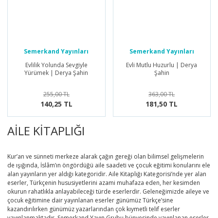
Selçuklu Tarihi
Öykü/Hikaye
Tarihi Roman
Piyes
Semerkand Yayınları
Semerkand Yayınları
Roman
Evlilik Yolunda Sevgiyle
Evli Mutlu Huzurlu | Derya
Yürümek | Derya Şahin
Şahin
Röportaj
255,00 TL
363,00 TL
Seyahatname
140,25 TL
181,50 TL
Şiir
AİLE KİTAPLIĞI
Tarihi Roman
Kur’an ve sünneti merkeze alarak çağın gereği olan bilimsel gelişmelerin
de ışığında, İslâm’ın öngördüğü aile saadeti ve çocuk eğitimi konularını ele
alan yayınların yer aldığı kategoridir. Aile Kitaplığı Kategorisi’nde yer alan
eserler, Türkçenin hususiyetlerini azami muhafaza eden, her kesimden
okurun rahatlıkla anlayabileceği türde eserlerdir. Geleneğimizde aileye ve
çocuk eğitimine dair yayınlanan eserler günümüz Türkçe’sine
kazandırılırken günümüz yazarlarından çok kıymetli telif eserler
yayınlanmaktadır. Semerkand Yayın Grubu bünyesinde yayınlanan eserler