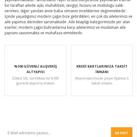
bir taraftan ailede aşkı, muhabbeti, sevgiyi, huzuru ve mutluluğu salık
verirken, diğer yandan anne baba olmanın inceliklerine değinmektedir.
İçinde yaşadığımız modern çağın bize getirdikleri, en çok da ailelerimizi ve
aile yapımızı derinden sarsmaktadır. Aile kitaplığı kategorimizde yer alan
eserler, modern çağın buhranlarına karşı ailelerimizi ve müslüman aile
yapısını savunmakta ve muhafaza etmektedir.
%100 GÜVENLİ ALIŞVERİŞ
KREDİ KARTLARINIZA TAKSİT
ALTYAPISI
İMKANI
256bit SSL Sertifikası ile %100
Alışverişlerinizde peşin fiyatına 5
güvenli alışveriş imkanı
taksit imkanı
BÜLTEN
KAYDET