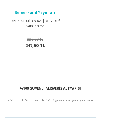
Semerkand Yayınları
Onun Güzel Ahlakı | M. Yusuf
Kandehlevi
330,00 TL
247,50 TL
%100 GÜVENLİ ALIŞVERİŞ ALTYAPISI
256bit SSL Sertifikası ile %100 güvenli alışveriş imkanı