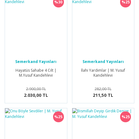
%30
%25
Semerkand Yayınları
Semerkand Yayınları
Hayatüs Sahabe 4 Cilt |
İlahi Yardımlar | M. Yusuf
M.Yusuf Kandehlevi
Kandehlevi
2.900,00 TL
282,00 TL
2.030,00 TL
211,50 TL
%25
%25