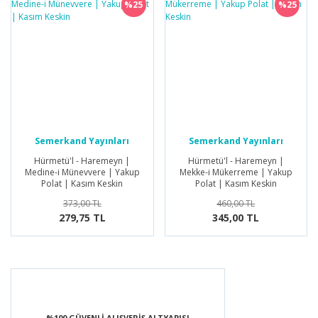
%25
%25
Semerkand Yayınları
Semerkand Yayınları
Hürmetü'l - Haremeyn |
Hürmetü'l - Haremeyn |
Medine-i Münevvere | Yakup
Mekke-i Mükerreme | Yakup
Polat | Kasım Keskin
Polat | Kasım Keskin
373,00 TL
460,00 TL
279,75 TL
345,00 TL
%100 GÜVENLİ ALIŞVERİŞ ALTYAPISI