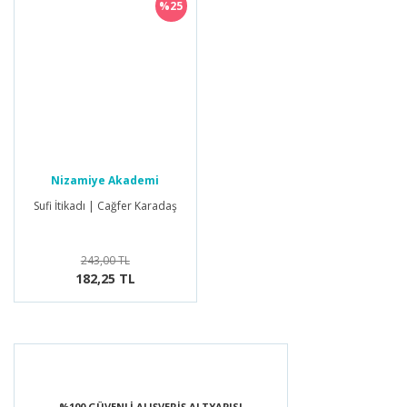
%25
Nizamiye Akademi
Yayınları
Sufi İtikadı | Cağfer Karadaş
243,00 TL
182,25 TL
%100 GÜVENLİ ALIŞVERİŞ ALTYAPISI