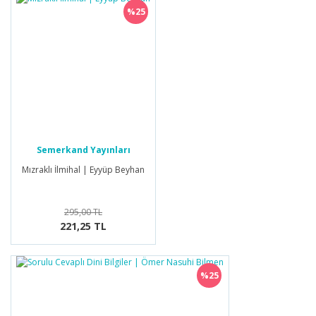
%25
Semerkand Yayınları
Mızraklı İlmihal | Eyyüp Beyhan
295,00 TL
221,25 TL
%25