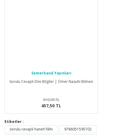
Semerkand Yayınları
Sorulu Cevaplı Dini Bilgiler | Ömer Nasuhi Bilmen
610,00 TL
457,50 TL
Etiketler :
sorulu cevaplı hanefi fıkhı
9786051595702