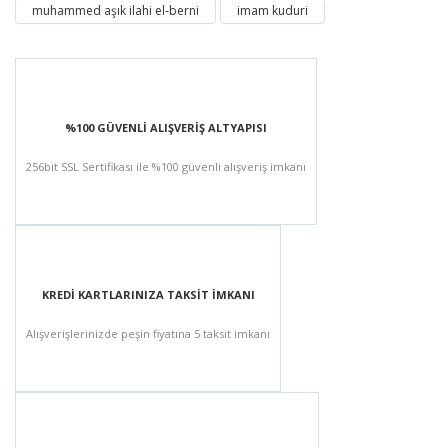
muhammed aşık ilahi el-berni
imam kuduri
%100 GÜVENLİ ALIŞVERİŞ ALTYAPISI
256bit SSL Sertifikası ile %100 güvenli alışveriş imkanı
KREDİ KARTLARINIZA TAKSİT İMKANI
Alışverişlerinizde peşin fiyatına 5 taksit imkanı