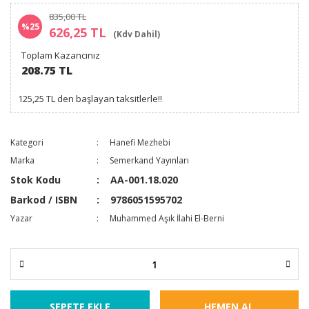
835,00 TL
%25
626,25 TL
(Kdv Dahil)
Toplam Kazancınız
208.75 TL
125,25 TL den başlayan taksitlerle!!
Kategori
Hanefi Mezhebi
Marka
Semerkand Yayınları
Stok Kodu
AA-001.18.020
Barkod / ISBN
9786051595702
Yazar
Muhammed Aşık İlahi El-Berni
SEPETE EKLE
HEMEN AL