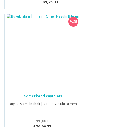
69,75 TL
%25
Semerkand Yayınları
Büyük İslam İlmihali | Ömer Nasuhi Bilmen
760,00 TL
570,00 TL