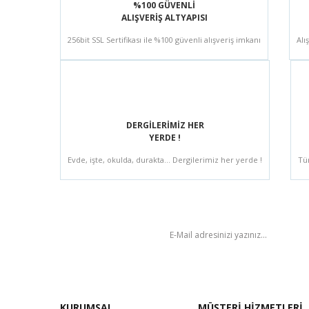
%100 GÜVENLİ
ALIŞVERİŞ ALTYAPISI
256bit SSL Sertifikası ile %100 güvenli alışveriş imkanı
Alı
DERGİLERİMİZ HER
YERDE !
Evde, işte, okulda, durakta... Dergilerimiz her yerde !
Tü
BÜLTEN
KURUMSAL
MÜŞTERİ HİZMETLERİ