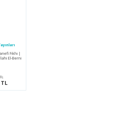
ayınları
nefi Fıkhı |
ahi El-Berni
TL
 TL