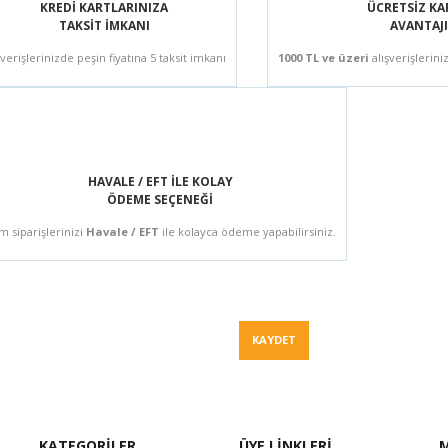
KREDİ KARTLARINIZA
ÜCRETSİZ K
TAKSİT İMKANI
AVANTAJI
şverişlerinizde peşin fiyatına 5 taksit imkanı
1000 TL ve üzeri
alışverişlerini
HAVALE / EFT İLE KOLAY
ÖDEME SEÇENEĞİ
m siparişlerinizi
Havale / EFT
ile kolayca ödeme yapabilirsiniz.
Fiyat Teklif
KAYDET
KATEGORİLER
ÜYE LİNKLERİ
M