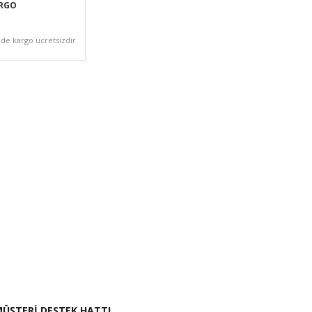
ARGO
zde kargo ücretsizdir.
i İste
ÜŞTERİ DESTEK HATTI