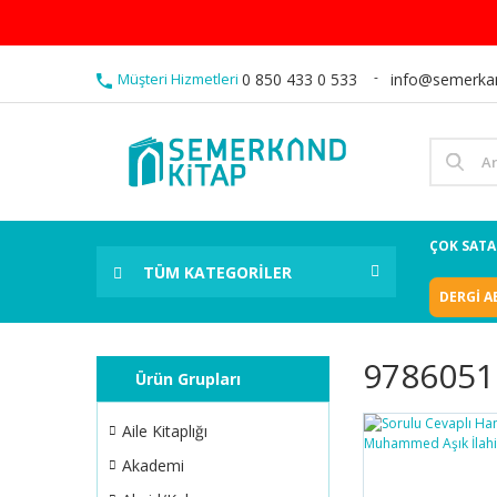
Müşteri Hizmetleri
0 850 433 0 533
info@semerka
ÇOK SAT
TÜM KATEGORİLER
DERGİ A
9786051
Ürün Grupları
Aile Kitaplığı
Akademi