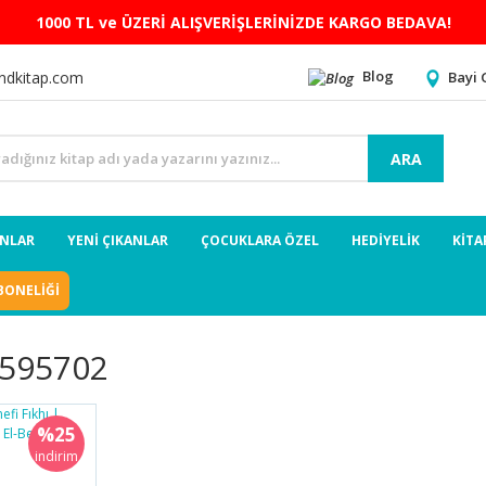
1000 TL ve ÜZERİ ALIŞVERİŞLERİNİZDE KARGO BEDAVA!
Blog
Bayi 
ndkitap.com
ARA
ANLAR
YENİ ÇIKANLAR
ÇOCUKLARA ÖZEL
HEDİYELİK
KİTA
BONELİĞİ
595702
%25
indirim