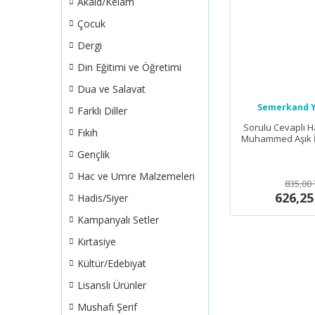
Akaid/Kelam
Çocuk
Dergi
Din Eğitimi ve Öğretimi
Dua ve Salavat
Semerkand Y
Farklı Diller
Sorulu Cevaplı Ha
Fıkıh
Muhammed Aşık İl
Gençlik
Hac ve Umre Malzemeleri
835,00 
626,25
Hadis/Siyer
Kampanyalı Setler
Kırtasiye
Kültür/Edebiyat
Lisanslı Ürünler
Mushafı Şerif