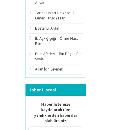
Ahyar
Tarih Bunları Da Yazdı |
Ömer Faruk Yazar
Bostanül Arifin
İki Aşk Çiçeği | Ömer Nasuhi
Bilmen
Dilin Afetleri | Bin Düşün Bir
Söyle
Allah İçin Sevmek
Haber Listesi
Haber listemize
kaydolarak tüm
yeniliklerden haberdar
olabilirsiniz.