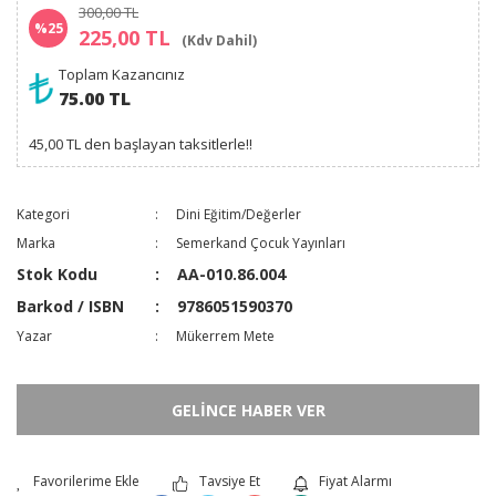
300,00 TL
%25
225,00 TL
(Kdv Dahil)
Toplam Kazancınız
75.00 TL
45,00 TL den başlayan taksitlerle!!
Kategori
Dini Eğitim/Değerler
Marka
Semerkand Çocuk Yayınları
Stok Kodu
AA-010.86.004
Barkod / ISBN
9786051590370
Yazar
Mükerrem Mete
GELİNCE HABER VER
Tavsiye Et
Fiyat Alarmı