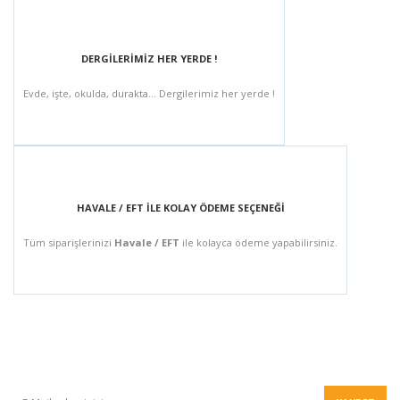
DERGİLERİMİZ HER YERDE !
Evde, işte, okulda, durakta... Dergilerimiz her yerde !
HAVALE / EFT İLE KOLAY ÖDEME SEÇENEĞİ
Tüm siparişlerinizi
Havale / EFT
ile kolayca ödeme yapabilirsiniz.
BÜLTEN