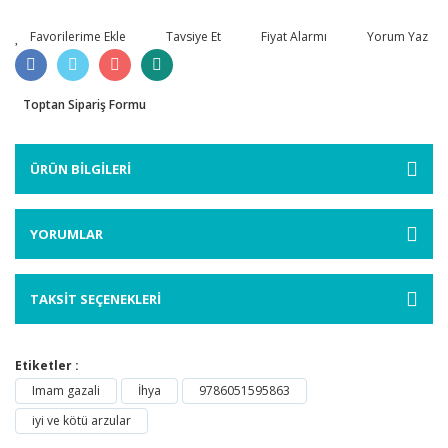
Tavsiye Et
Fiyat Alarmı
Yorum Yaz
Toptan Sipariş Formu
ÜRÜN BİLGİLERİ
YORUMLAR
TAKSİT SEÇENEKLERİ
Etiketler :
Imam gazali
İhya
9786051595863
iyi ve kötü arzular