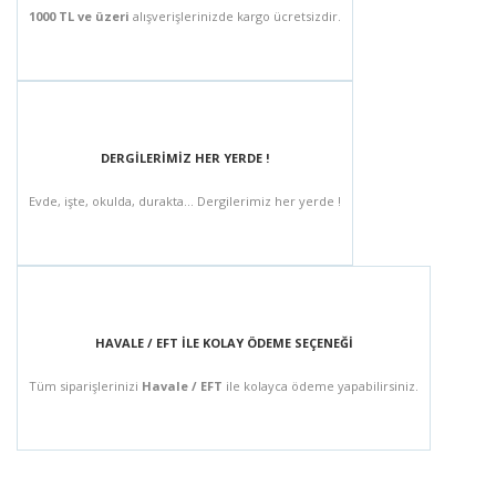
1000 TL ve üzeri
alışverişlerinizde kargo ücretsizdir.
DERGİLERİMİZ HER YERDE !
Evde, işte, okulda, durakta... Dergilerimiz her yerde !
HAVALE / EFT İLE KOLAY ÖDEME SEÇENEĞİ
Tüm siparişlerinizi
Havale / EFT
ile kolayca ödeme yapabilirsiniz.