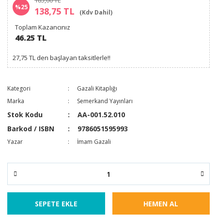
185,00 TL
%25
138,75 TL
(Kdv Dahil)
Toplam Kazancınız
46.25 TL
27,75 TL den başlayan taksitlerle!!
Kategori
Gazali Kitaplığı
Marka
Semerkand Yayınları
Stok Kodu
AA-001.52.010
Barkod / ISBN
9786051595993
Yazar
İmam Gazali
SEPETE EKLE
HEMEN AL