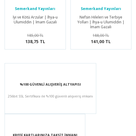
Semerkand Yayınları
Semerkand Yayınları
İyi ve Kötü Arzular | İhya-u
Nefsin Hileleri ve Terbiye
Ulumiddin | İmam Gazali
Yolları | İhya-u Ulumiddin |
İmam Gazali
185,00 TL
188,00 TL
138,75 TL
141,00 TL
%100 GÜVENLİ ALIŞVERİŞ ALTYAPISI
256bit SSL Sertifikası ile %100 güvenli alışveriş imkanı
KREDİ KARTLARINIZA TAKSİT İMKANI